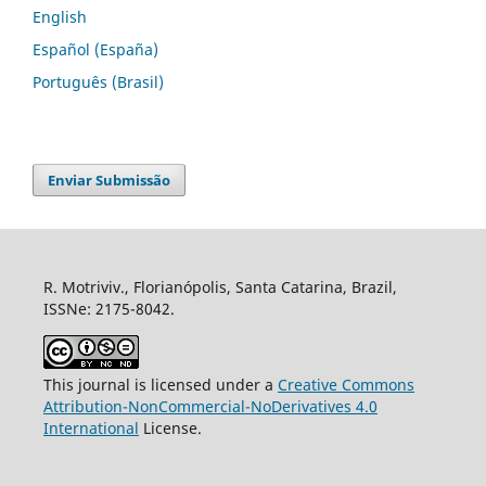
English
Español (España)
Português (Brasil)
Enviar Submissão
R. Motriviv., Florianópolis, Santa Catarina, Brazil,
ISSNe: 2175-8042.
This journal is licensed under a
Creative Commons
Attribution-NonCommercial-NoDerivatives 4.0
International
License.