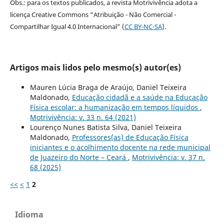
Obs.: para os textos publicados, a revista Motrivivência adota a
licença Creative Commons “Atribuição - Não Comercial -
Compartilhar Igual 4.0 Internacional” (
CC BY-NC-SA
).
Artigos mais lidos pelo mesmo(s) autor(es)
Mauren Lúcia Braga de Araújo, Daniel Teixeira
Maldonado,
Educação cidadã e a saúde na Educação
Física escolar: a humanização em tempos líquidos
,
Motrivivência: v. 33 n. 64 (2021)
Lourenço Nunes Batista Silva, Daniel Teixeira
Maldonado,
Professores(as) de Educação Física
iniciantes e o acolhimento docente na rede municipal
de Juazeiro do Norte – Ceará
,
Motrivivência: v. 37 n.
68 (2025)
<<
<
1
2
Idioma