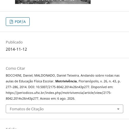
PDF/A
Publicado
2014-11-12
Como Citar
BOCCHINI, Daniel; MALDONADO, Daniel Teixeira. Andando sobre rodas nas
aulas de Educação Física Escolar.
Motrivivência
, Florianópolis, v. 26, n. 43, p.
277–286, 2014. DOI: 10.5007/2175-8042.2014v26n43p277. Disponível em:
https://periodicos.ufsc.br/index.php/motrivivencia/article/view/2175-
8042.2014v26n43p277. Acesso em: 6 ago. 2026.
Fomatos de Citação