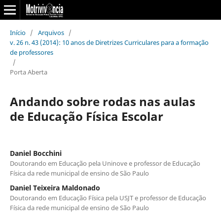
Início
/
Arquivos
/
v. 26 n. 43 (2014): 10 anos de Diretrizes Curriculares para a formação
de professores
/
Porta Aberta
Andando sobre rodas nas aulas
de Educação Física Escolar
Daniel Bocchini
Doutorando em Educação pela Uninove e professor de Educação
Física da rede municipal de ensino de São Paulo
Daniel Teixeira Maldonado
Doutorando em Educação Física pela USJT e professor de Educação
Física da rede municipal de ensino de São Paulo