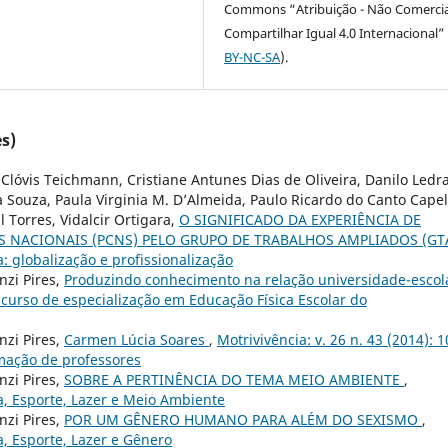
Commons “Atribuição - Não Comercia
Compartilhar Igual 4.0 Internacional” 
BY-NC-SA
).
s)
 Clóvis Teichmann, Cristiane Antunes Dias de Oliveira, Danilo Ledra
va Souza, Paula Virginia M. D’Almeida, Paulo Ricardo do Canto Capel
 Torres, Vidalcir Ortigara,
O SIGNIFICADO DA EXPERIÊNCIA DE
 NACIONAIS (PCNS) PELO GRUPO DE TRABALHOS AMPLIADOS (GT
a: globalização e profissionalização
nzi Pires,
Produzindo conhecimento na relação universidade-esco
 curso de especialização em Educação Física Escolar do
nzi Pires,
Carmen Lúcia Soares
,
Motrivivência: v. 26 n. 43 (2014): 1
rmação de professores
nzi Pires,
SOBRE A PERTINÊNCIA DO TEMA MEIO AMBIENTE
,
ca, Esporte, Lazer e Meio Ambiente
nzi Pires,
POR UM GÊNERO HUMANO PARA ALÉM DO SEXISMO
,
a, Esporte, Lazer e Gênero