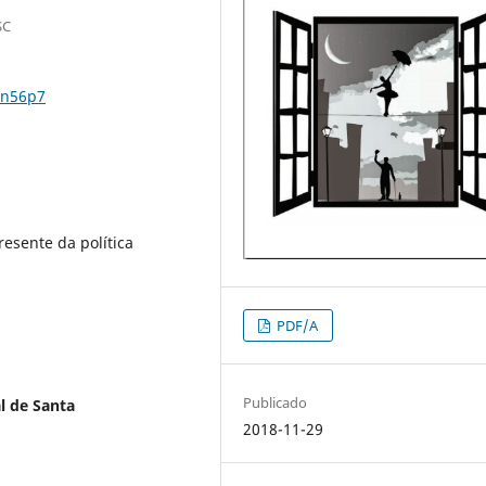
SC
0n56p7
resente da política
PDF/A
Publicado
l de Santa
2018-11-29