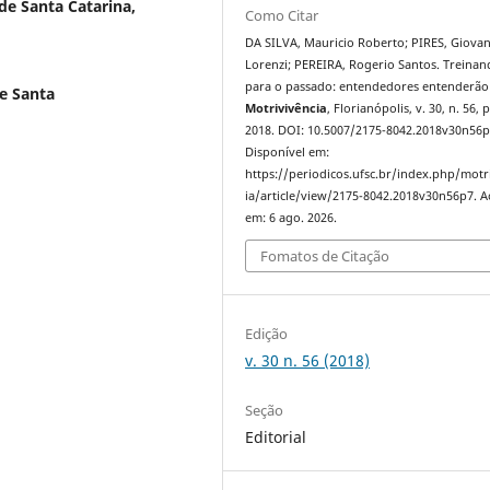
de Santa Catarina,
Como Citar
DA SILVA, Mauricio Roberto; PIRES, Giovan
Lorenzi; PEREIRA, Rogerio Santos. Treina
para o passado: entendedores entenderão
e Santa
Motrivivência
, Florianópolis, v. 30, n. 56, 
2018. DOI: 10.5007/2175-8042.2018v30n56p
Disponível em:
https://periodicos.ufsc.br/index.php/motr
ia/article/view/2175-8042.2018v30n56p7. A
em: 6 ago. 2026.
Fomatos de Citação
Edição
v. 30 n. 56 (2018)
Seção
Editorial