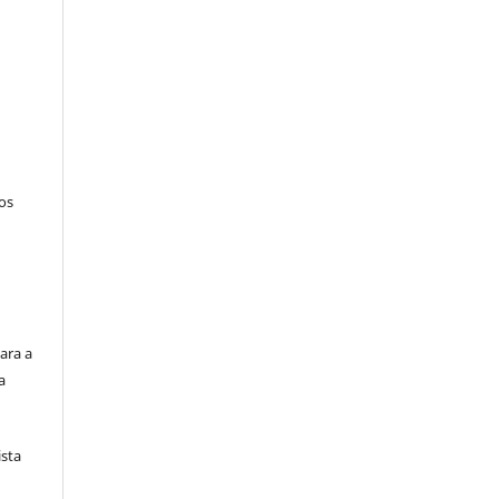
tos
ara a
a
ista
e