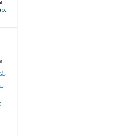
l -
(
CC
,
a,
A)
,
la
,
0