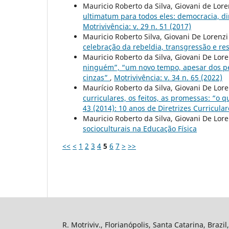
Mauricio Roberto da Silva, Giovani de Lore
ultimatum para todos eles: democracia, d
Motrivivência: v. 29 n. 51 (2017)
Mauricio Roberto Silva, Giovani De Lorenzi
celebração da rebeldia, transgressão e re
Mauricio Roberto da Silva, Giovani De Lore
ninguém”, “um novo tempo, apesar dos pe
cinzas”
,
Motrivivência: v. 34 n. 65 (2022)
Maurício Roberto da Silva, Giovani De Lore
curriculares, os feitos, as promessas: “o 
43 (2014): 10 anos de Diretrizes Curricula
Mauricio Roberto da Silva, Giovani De Lore
socioculturais na Educação Física
<<
<
1
2
3
4
5
6
7
>
>>
R. Motriviv., Florianópolis, Santa Catarina, Brazi