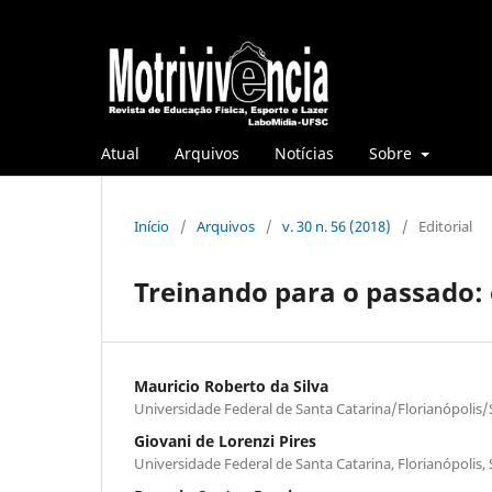
Atual
Arquivos
Notícias
Sobre
Início
/
Arquivos
/
v. 30 n. 56 (2018)
/
Editorial
Treinando para o passado:
Mauricio Roberto da Silva
Universidade Federal de Santa Catarina/Florianópolis/
Giovani de Lorenzi Pires
Universidade Federal de Santa Catarina, Florianópolis,