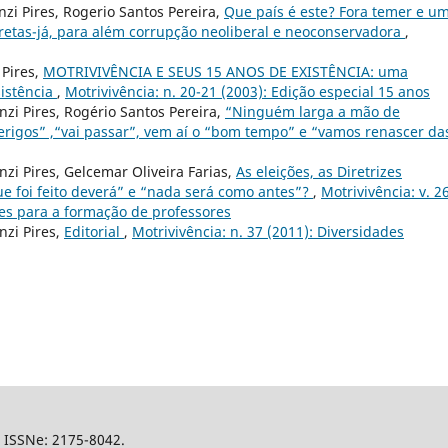
nzi Pires, Rogerio Santos Pereira,
Que país é este? Fora temer e u
iretas-já, para além corrupção neoliberal e neoconservadora
,
 Pires,
MOTRIVIVÊNCIA E SEUS 15 ANOS DE EXISTÊNCIA: uma
sistência
,
Motrivivência: n. 20-21 (2003): Edição especial 15 anos
nzi Pires, Rogério Santos Pereira,
“Ninguém larga a mão de
rigos” ,“vai passar”, vem aí o “bom tempo” e “vamos renascer da
nzi Pires, Gelcemar Oliveira Farias,
As eleições, as Diretrizes
que foi feito deverá” e “nada será como antes”?
,
Motrivivência: v. 26
res para a formação de professores
nzi Pires,
Editorial
,
Motrivivência: n. 37 (2011): Diversidades
l, ISSNe: 2175-8042.