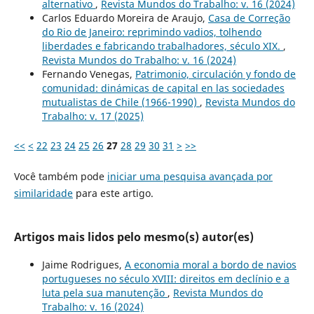
alternativo
,
Revista Mundos do Trabalho: v. 16 (2024)
Carlos Eduardo Moreira de Araujo,
Casa de Correção
do Rio de Janeiro: reprimindo vadios, tolhendo
liberdades e fabricando trabalhadores, século XIX.
,
Revista Mundos do Trabalho: v. 16 (2024)
Fernando Venegas,
Patrimonio, circulación y fondo de
comunidad: dinámicas de capital en las sociedades
mutualistas de Chile (1966-1990)
,
Revista Mundos do
Trabalho: v. 17 (2025)
<<
<
22
23
24
25
26
27
28
29
30
31
>
>>
Você também pode
iniciar uma pesquisa avançada por
similaridade
para este artigo.
Artigos mais lidos pelo mesmo(s) autor(es)
Jaime Rodrigues,
A economia moral a bordo de navios
portugueses no século XVIII: direitos em declínio e a
luta pela sua manutenção
,
Revista Mundos do
Trabalho: v. 16 (2024)