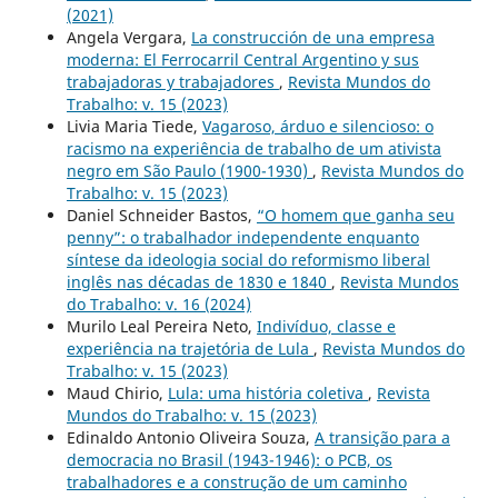
(2021)
Angela Vergara,
La construcción de una empresa
moderna: El Ferrocarril Central Argentino y sus
trabajadoras y trabajadores
,
Revista Mundos do
Trabalho: v. 15 (2023)
Livia Maria Tiede,
Vagaroso, árduo e silencioso: o
racismo na experiência de trabalho de um ativista
negro em São Paulo (1900-1930)
,
Revista Mundos do
Trabalho: v. 15 (2023)
Daniel Schneider Bastos,
“O homem que ganha seu
penny”: o trabalhador independente enquanto
síntese da ideologia social do reformismo liberal
inglês nas décadas de 1830 e 1840
,
Revista Mundos
do Trabalho: v. 16 (2024)
Murilo Leal Pereira Neto,
Indivíduo, classe e
experiência na trajetória de Lula
,
Revista Mundos do
Trabalho: v. 15 (2023)
Maud Chirio,
Lula: uma história coletiva
,
Revista
Mundos do Trabalho: v. 15 (2023)
Edinaldo Antonio Oliveira Souza,
A transição para a
democracia no Brasil (1943-1946): o PCB, os
trabalhadores e a construção de um caminho