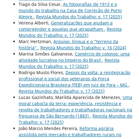
Tiago da Silva Cesar,
As fotografias de 1913 e o
mundo do trabalho na Casa de Correção de Porto
Alegre
,
Revista Mundos do Trabalho: v. 17 (2025)
Verena Alberti,
Generalizações que ajudam a
compreender e aquelas que atrapalham
,
Revista
Mundos do Trabalho: v. 17 (2025)
Marc Hertzman,
Arquivo, língua e o “terreno da
história”
,
Revista Mundos do Trabalho: v. 16 (2024)
Marina Simões Galvanese,
Comércio de colonos: uma
atividade lucrativa no Império do Brasil
,
Revista
Mundos do Trabalho: v. 17 (2025)
Rodrigo Musto Flores,
Depois da volta: a reintegração
profissional e social dos veteranos da Força
Expedicionária Brasileira (FEB) em Juiz de Fora – MG
,
Revista Mundos do Trabalho: v. 17 (2025)
Lucas Gazinhato, Marilda Aparecida de Menezes,
Uma
moral cabocla da terra: experiência, resistência e
revolta de trabalhadores e trabalhadoras nacionais na
freguesia de São Bernardo (1883)
,
Revista Mundos do
Trabalho: v. 17 (2025)
João Márcio Mendes Pereira,
Reforma agrária
assistida pelo mercado e trabalhadores rurais no