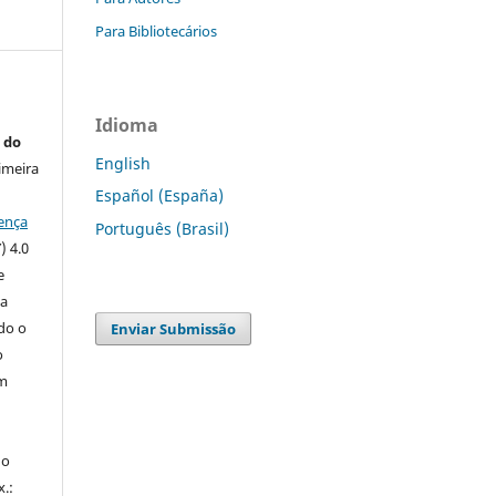
Para Bibliotecários
Idioma
 do
English
imeira
Español (España)
ença
Português (Brasil)
) 4.0
e
 a
ndo o
Enviar Submissão
o
m
do
x.: