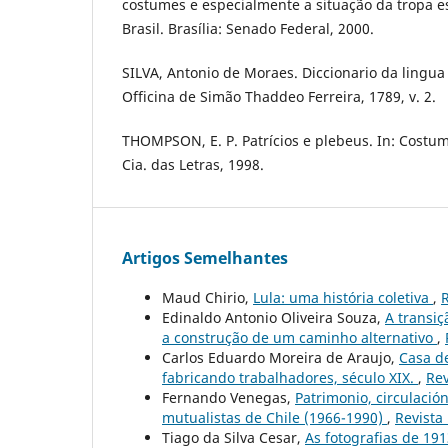
costumes e especialmente a situação da tropa es
Brasil. Brasília: Senado Federal, 2000.
SILVA, Antonio de Moraes. Diccionario da lingua
Officina de Simão Thaddeo Ferreira, 1789, v. 2.
THOMPSON, E. P. Patrícios e plebeus. In: Cost
Cia. das Letras, 1998.
Artigos Semelhantes
Maud Chirio,
Lula: uma história coletiva
,
R
Edinaldo Antonio Oliveira Souza,
A transiç
a construção de um caminho alternativo
,
Carlos Eduardo Moreira de Araujo,
Casa de
fabricando trabalhadores, século XIX.
,
Rev
Fernando Venegas,
Patrimonio, circulació
mutualistas de Chile (1966-1990)
,
Revista
Tiago da Silva Cesar,
As fotografias de 19