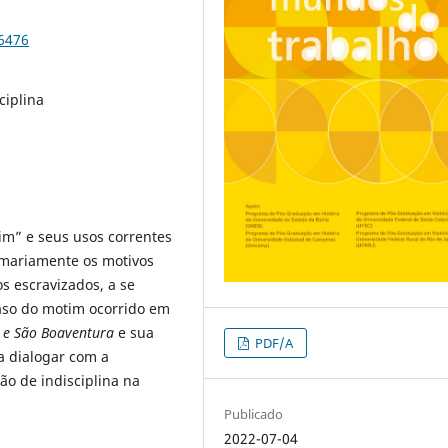
86476
ciplina
tim” e seus usos correntes
umariamente os motivos
s escravizados, a se
caso do motim ocorrido em
e e São Boaventura
e sua
PDF/A
a dialogar com a
ão de indisciplina na
Publicado
2022-07-04