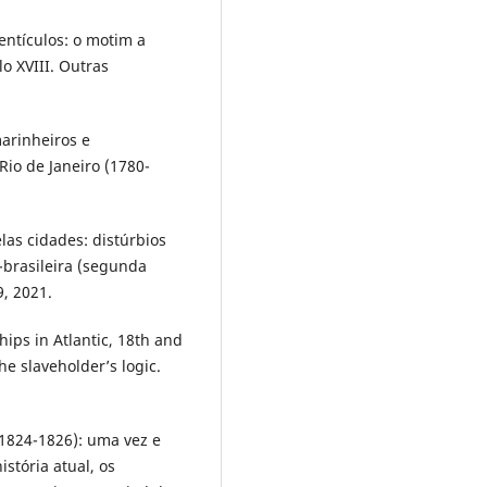
ntículos: o motim a
o XVIII. Outras
arinheiros e
Rio de Janeiro (1780-
as cidades: distúrbios
-brasileira (segunda
9, 2021.
ips in Atlantic, 18th and
he slaveholder’s logic.
1824-1826): uma vez e
stória atual, os