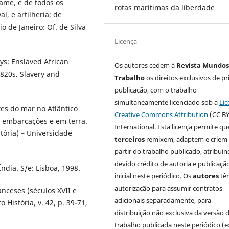
iame, e de todos os
rotas marítimas da liberdade
, e artilheria; de
o de Janeiro: Of. de Silva
Licença
ys: Enslaved African
Os autores cedem à
Revista Mundos
820s. Slavery and
Trabalho
os direitos exclusivos de pr
publicação, com o trabalho
simultaneamente licenciado sob a
Lic
es do mar no Atlântico
Creative Commons Attribution
(CC BY
s embarcações e em terra.
International. Esta licença permite qu
tória) – Universidade
terceiros
remixem, adaptem e criem
partir do trabalho publicado, atribui
devido crédito de autoria e publicaçã
dia. S/e: Lisboa, 1998.
inicial neste periódico. Os
autores
tê
autorização para assumir contratos
nceses (séculos XVII e
adicionais separadamente, para
 História, v. 42, p. 39-71,
distribuição não exclusiva da versão 
trabalho publicada neste periódico (e