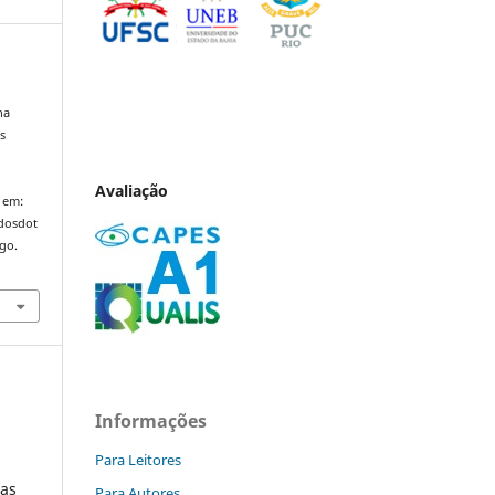
ha
s
Avaliação
 em:
ndosdot
ago.
Informações
Para Leitores
nas
Para Autores