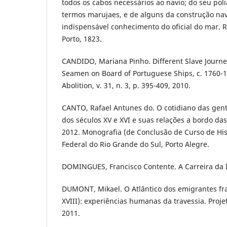
todos os cabos necessários ao navio; do seu pol
termos marujaes, e de alguns da construção naval
indispensável conhecimento do oficial do mar. Ri
Porto, 1823.
CANDIDO, Mariana Pinho. Different Slave Journe
Seamen on Board of Portuguese Ships, c. 1760-1
Abolition, v. 31, n. 3, p. 395-409, 2010.
CANTO, Rafael Antunes do. O cotidiano das gent
dos séculos XV e XVI e suas relações a bordo da
2012. Monografia (de Conclusão de Curso de His
Federal do Rio Grande do Sul, Porto Alegre.
DOMINGUES, Francisco Contente. A Carreira da Ín
DUMONT, Mikael. O Atlântico dos emigrantes fra
XVIII): experiências humanas da travessia. Projeto
2011.