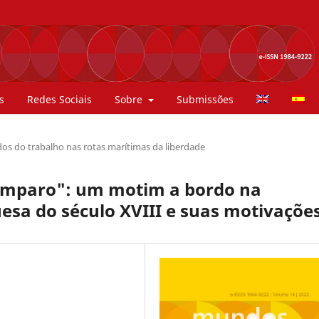
s
Redes Sociais
Sobre
Submissões
os do trabalho nas rotas marítimas da liberdade
amparo": um motim a bordo na
sa do século XVIII e suas motivaçõe