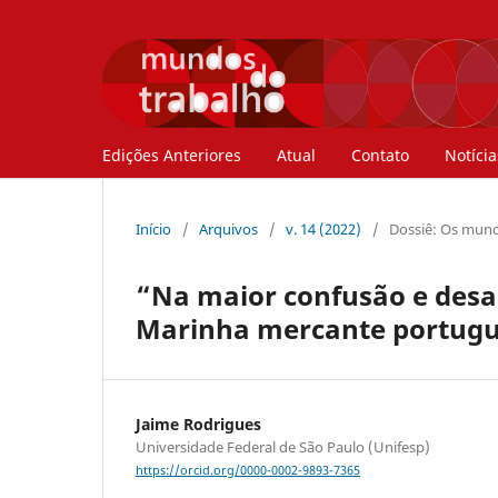
Edições Anteriores
Atual
Contato
Notícia
Início
/
Arquivos
/
v. 14 (2022)
/
Dossiê: Os mund
“Na maior confusão e des
Marinha mercante portugue
Jaime Rodrigues
Universidade Federal de São Paulo (Unifesp)
https://orcid.org/0000-0002-9893-7365