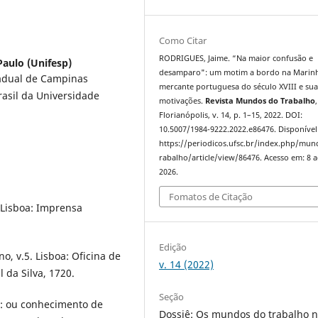
Como Citar
RODRIGUES, Jaime. “Na maior confusão e
Paulo (Unifesp)
desamparo": um motim a bordo na Marin
tadual de Campinas
mercante portuguesa do século XVIII e sua
rasil da Universidade
motivações.
Revista Mundos do Trabalho
,
Florianópolis, v. 14, p. 1–15, 2022. DOI:
10.5007/1984-9222.2022.e86476. Disponível
https://periodicos.ufsc.br/index.php/mu
rabalho/article/view/86476. Acesso em: 8 
2026.
Fomatos de Citação
 Lisboa: Imprensa
Edição
o, v.5. Lisboa: Oficina de
v. 14 (2022)
l da Silva, 1720.
Seção
o: ou conhecimento de
Dossiê: Os mundos do trabalho 