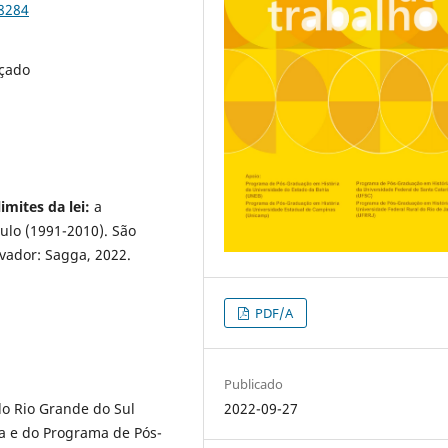
88284
rçado
imites da lei:
a
ulo (1991-2010). São
lvador: Sagga, 2022.
PDF/A
Publicado
2022-09-27
do Rio Grande do Sul
a e do Programa de Pós-