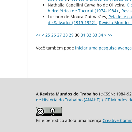
Nathalia Capellini Carvalho de Oliveira,
Ci
hidrelétrica de Tucuruí (1974-1984)
,
Revis
Luciano de Moura Guimarães,
Pela lei e c
de Salvador (1919-1922)
,
Revista Mundos d
<<
<
25
26
27
28
29
30
31
32
33
34
>
>>
Você também pode
iniciar uma pesquisa avança
A
Revista Mundos do Trabalho
(e-ISSN: 1984-92
de História do Trabalho (ANAHT) / GT Mundos do
Este periódico adota uma licença
Creative Commo