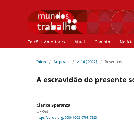
Edições Anteriores
Atual
Contato
Notícia
Início
/
Arquivos
/
v. 14 (2022)
/
Resenhas
A escravidão do presente 
Clarice Speranza
UFRGS
https://orcid.org/0000-0002-9795-7823