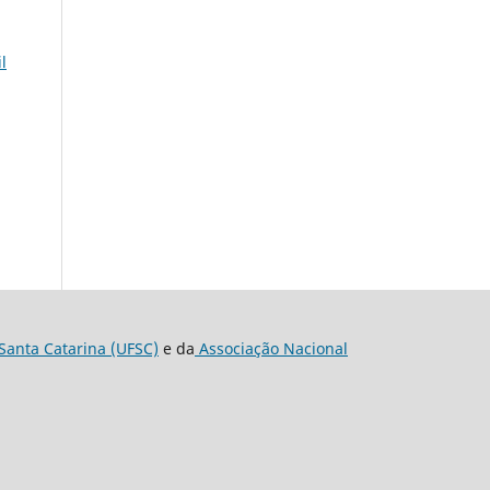
l
Santa Catarina (UFSC)
e da
Associação Nacional