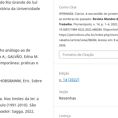
 do Rio Grande do Sul
Como Citar
tória da Universidade
SPERANZA, Clarice. A escravidão do presen
as sombras do passado.
Revista Mundos 
Trabalho
, Florianópolis, v. 14, p. 1–4, 2022
10.5007/1984-9222.2022.e88284. Disponível
https://periodicos.ufsc.br/index.php/mu
rabalho/article/view/88284. Acesso em: 8 
2026.
lho análogo ao de
Fomatos de Citação
ia A.; GALVÃO, Edna M.
temporânea: práticas e
Edição
v. 14 (2022)
 HOBSBAWM, Eric. Sobre
.
Seção
Resenhas
. Nos limites da lei: a
ulo (1991-2010). São
lvador: Sagga, 2022.
Licença