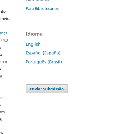
Para Bibliotecários
 do
imeira
ença
Idioma
) 4.0
English
e
Español (España)
 a
ndo o
Português (Brasil)
o
m
Enviar Submissão
do
x.:
 em
ou
ção