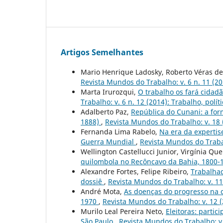
Artigos Semelhantes
Mario Henrique Ladosky, Roberto Véras de
Revista Mundos do Trabalho: v. 6 n. 11 (2
Marta Irurozqui,
O trabalho os fará cidadã
Trabalho: v. 6 n. 12 (2014): Trabalho, polí
Adalberto Paz,
República do Cunani: a for
1888)
,
Revista Mundos do Trabalho: v. 18 
Fernanda Lima Rabelo,
Na era da expertis
Guerra Mundial
,
Revista Mundos do Trabal
Wellington Castellucci Junior, Virgínia Que
quilombola no Recôncavo da Bahia, 1800
Alexandre Fortes, Felipe Ribeiro,
Trabalha
dossiê
,
Revista Mundos do Trabalho: v. 11
André Mota,
As doenças do progresso na c
1970
,
Revista Mundos do Trabalho: v. 12 
Murilo Leal Pereira Neto,
Eleitoras: parti
São Paulo
,
Revista Mundos do Trabalho: v.