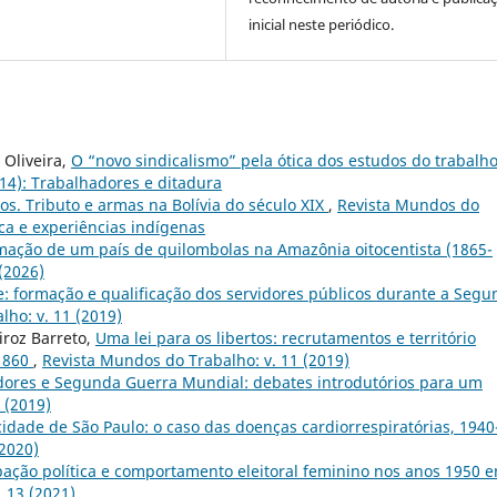
inicial neste periódico.
 Oliveira,
O “novo sindicalismo” pela ótica dos estudos do trabalh
014): Trabalhadores e ditadura
os. Tributo e armas na Bolívia do século XIX
,
Revista Mundos do
tica e experiências indígenas
mação de um país de quilombolas na Amazônia oitocentista (1865-
(2026)
e: formação e qualificação dos servidores públicos durante a Seg
ho: v. 11 (2019)
iroz Barreto,
Uma lei para os libertos: recrutamentos e território
-1860
,
Revista Mundos do Trabalho: v. 11 (2019)
dores e Segunda Guerra Mundial: debates introdutórios para um
 (2019)
idade de São Paulo: o caso das doenças cardiorrespiratórias, 1940
(2020)
cipação política e comportamento eleitoral feminino nos anos 1950 
 13 (2021)