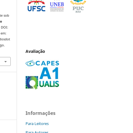
te sob
do
. DOI:
 em:
ndosdot
ago.
Avaliação
Informações
Para Leitores
Para Autores