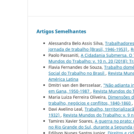
Artigos Semelhantes
Alessandra Belo Assis Silva,
Trabalhadores 
jornada de trabalho (Brasil, 1946-1953)
,
R
Paolo Passaniti,
A Cidadania Submersa. O T
Mundos do Trabalho: v. 10 n. 20 (2018): Tr
Flavia Fernandes de Souza,
Trabalho domés
Social do Trabalho no Brasil
,
Revista Mund
América Latina
Dmitri van den Bersselaar,
"Não adianta in
em Gana, 1950-1987
,
Revista Mundos do Tr
Maria Luiza Ferreira Oliveira,
Dimensões d
trabalho, negócios e conflitos, 1840-1860
Davi Avelino Leal,
Trabalho, territorializa
1932)
,
Revista Mundos do Trabalho: v. 9 n
Tamires Xavier Soares,
A guerra no prato:
no Rio Grande do Sul, durante a Segunda
Edilson Nunes Santos Junior,
Direitos e c