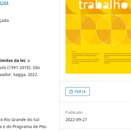
88284
rçado
imites da lei:
a
ulo (1991-2010). São
lvador: Sagga, 2022.
PDF/A
Publicado
2022-09-27
do Rio Grande do Sul
a e do Programa de Pós-