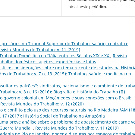
inicial neste periódico.
precários no Tribunal Superior do Trabalho: salário, contrato e
evista Mundos do Trabalho: v. 11 (2019)
rabalho Doméstico na Itália entre os Séculos XIX e XX
,
Revista
abalho doméstico: sujeitos, experiências e lutas
tico: considerações sobre um tema recente de estudos na Históri
os do Trabalho: v. 7 n. 13 (2015): Trabalho, saúde e medicina na
sultar os patrões": sindicatos, nacionalismo e o ambiente de trab
abalho: v. 8 n. 16 (2016): Biografia e História do Trabalho (II)
o governo colonial em Moçâmedes e suas conexões com o Brasil:
,
Revista Mundos do Trabalho: v. 12 (2020)
ção e conflito pelo uso dos recursos naturais no Rio Madeira /AM (18
. 17 (2017): História Social do Trabalho na Amazônia
 uma breve análise sobre o problema de abastecimento de carne v
 Guerra Mundial
,
Revista Mundos do Trabalho: v. 11 (2019)
idadania no Rio de Janeiro: poder e disputas por espaços de trabalh