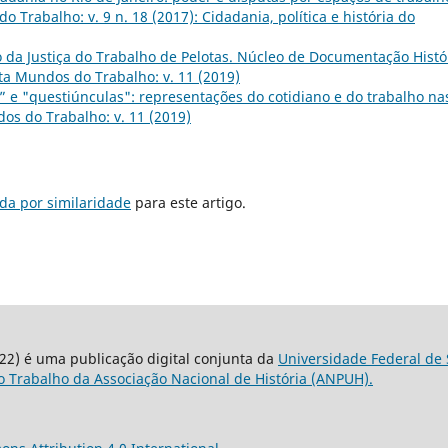
 Trabalho: v. 9 n. 18 (2017): Cidadania, política e história do
 da Justiça do Trabalho de Pelotas. Núcleo de Documentação Histó
ta Mundos do Trabalho: v. 11 (2019)
” e "questiúnculas": representações do cotidiano e do trabalho na
os do Trabalho: v. 11 (2019)
da por similaridade
para este artigo.
22) é uma publicação digital conjunta da
Universidade Federal de 
 Trabalho da Associação Nacional de História (ANPUH).