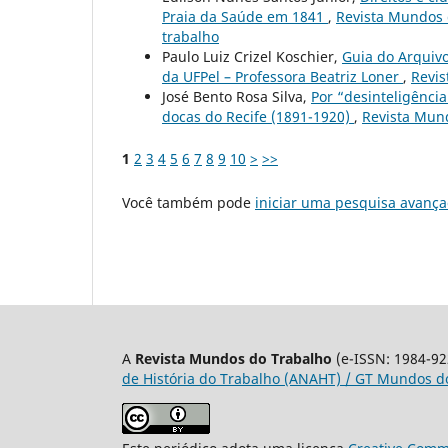
Praia da Saúde em 1841
,
Revista Mundos do
trabalho
Paulo Luiz Crizel Koschier,
Guia do Arquivo
da UFPel – Professora Beatriz Loner
,
Revis
José Bento Rosa Silva,
Por “desinteligência
docas do Recife (1891-1920)
,
Revista Mund
1
2
3
4
5
6
7
8
9
10
>
>>
Você também pode
iniciar uma pesquisa avança
A
Revista Mundos do Trabalho
(e-ISSN: 1984-92
de História do Trabalho (ANAHT) / GT Mundos do