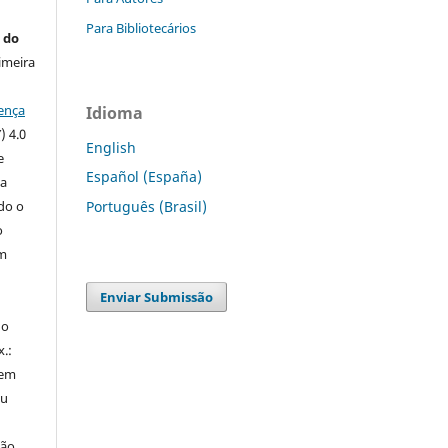
Para Bibliotecários
 do
imeira
ença
Idioma
) 4.0
English
e
Español (España)
 a
ndo o
Português (Brasil)
o
m
Enviar Submissão
do
x.:
 em
ou
ção