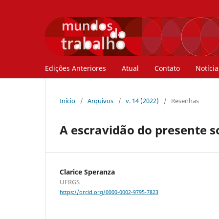
Edições Anteriores
Atual
Contato
Notícia
Início
/
Arquivos
/
v. 14 (2022)
/
Resenhas
A escravidão do presente 
Clarice Speranza
UFRGS
https://orcid.org/0000-0002-9795-7823