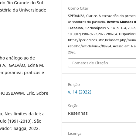
 do Rio Grande do Sul
Como Citar
tória da Universidade
SPERANZA, Clarice. A escravidão do presen
as sombras do passado.
Revista Mundos 
Trabalho
, Florianópolis, v. 14, p. 1–4, 2022
10.5007/1984-9222.2022.e88284. Disponível
https://periodicos.ufsc.br/index.php/mu
rabalho/article/view/88284. Acesso em: 6 
2026.
lho análogo ao de
Fomatos de Citação
ia A.; GALVÃO, Edna M.
temporânea: práticas e
Edição
v. 14 (2022)
 HOBSBAWM, Eric. Sobre
.
Seção
Resenhas
. Nos limites da lei: a
ulo (1991-2010). São
lvador: Sagga, 2022.
Licença