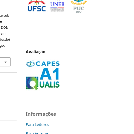
te sob
do
. DOI:
 em:
ndosdot
ago.
Avaliação
Informações
Para Leitores
Para Autores