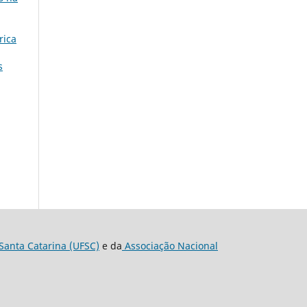
rica
s
Santa Catarina (UFSC)
e da
Associação Nacional