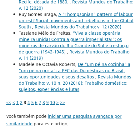
Recife, década de 1880.
,
Revista Mundos do Trabalho:
v. 12 (2020)
Ruy Gomes Braga,
A “Thompsonian” pattern of labour
unrest? Social movements and rebellions in the Global
South
,
Revista Mundos do Trabalho: v. 12 (2020)
Tassiane Mélo de Freitas,
“Viva a classe operária
mineira unida! Contra a guerra imperialista!”: os
mineiros de carvão do Rio Grande do Sul e o esforço
de guerra (1942-1945)
,
Revista Mundos do Trabalho:
v. 11 (2019)
Madeleine Octavia Roberts,
De “um pé na cozinha” a
“um pé na porta”: a PEC das Domésticas no Brasil,
suas oportunidades e seus desafios
,
Revista Mundos
do Trabalho: v. 10 n. 20 (2018): Trabalho doméstico:
sujeitos, experiências e lutas
<<
<
1
2
3
4
5
6
7
8
9
10
>
>>
Você também pode
iniciar uma pesquisa avançada por
similaridade
para este artigo.