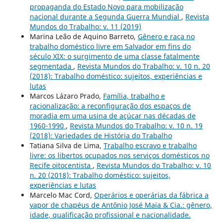
propaganda do Estado Novo para mobilização
nacional durante a Segunda Guerra Mundial
,
Revista
Mundos do Trabalho: v. 11 (2019)
Marina Leão de Aquino Barreto,
Gênero e raça no
trabalho doméstico livre em Salvador em fins do
século XIX: o surgimento de uma classe fatalmente
segmentada
,
Revista Mundos do Trabalho: v. 10 n. 20
(2018): Trabalho doméstico: sujeitos, experiências e
lutas
Marcos Lázaro Prado,
Família, trabalho e
racionalização: a reconfiguração dos espaços de
moradia em uma usina de açúcar nas décadas de
1960-1990
,
Revista Mundos do Trabalho: v. 10 n. 19
(2018): Variedades de História do Trabalho
Tatiana Silva de Lima,
Trabalho escravo e trabalho
livre: os libertos ocupados nos serviços domésticos no
Recife oitocentista
,
Revista Mundos do Trabalho: v. 10
n. 20 (2018): Trabalho doméstico: sujeitos,
experiências e lutas
Marcelo Mac Cord,
Operários e operárias da fábrica a
vapor de chapéus de Antônio José Maia & Cia.: gênero,
idade, qualificação profissional e nacionalidade.