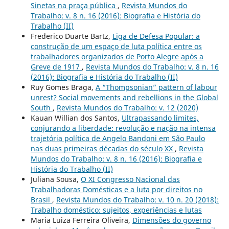
Sinetas na praça pública
,
Revista Mundos do
Trabalho: v. 8 n. 16 (2016): Biografia e História do
Trabalho (II)
Frederico Duarte Bartz,
Liga de Defesa Popular: a
construção de um espaço de luta política entre os
trabalhadores organizados de Porto Alegre após a
Greve de 1917
,
Revista Mundos do Trabalho: v. 8 n. 16
(2016): Biografia e História do Trabalho (II)
Ruy Gomes Braga,
A “Thompsonian” pattern of labour
unrest? Social movements and rebellions in the Global
South
,
Revista Mundos do Trabalho: v. 12 (2020)
Kauan Willian dos Santos,
Ultrapassando limites,
conjurando a liberdade: revolução e nação na intensa
trajetória política de Angelo Bandoni em São Paulo
nas duas primeiras décadas do século XX
,
Revista
Mundos do Trabalho: v. 8 n. 16 (2016): Biografia e
História do Trabalho (II)
Juliana Sousa,
O XI Congresso Nacional das
Trabalhadoras Domésticas e a luta por direitos no
Brasil
,
Revista Mundos do Trabalho: v. 10 n. 20 (2018):
Trabalho doméstico: sujeitos, experiências e lutas
Maria Luiza Ferreira Oliveira,
Dimensões do governo