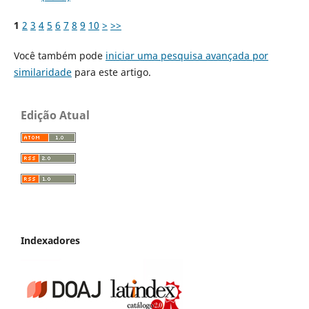
1
2
3
4
5
6
7
8
9
10
>
>>
Você também pode
iniciar uma pesquisa avançada por
similaridade
para este artigo.
Edição Atual
Indexadores