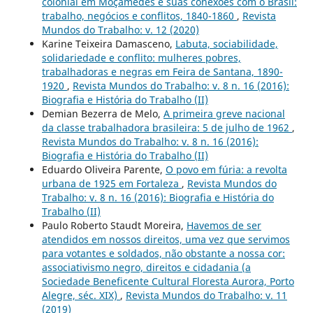
colonial em Moçâmedes e suas conexões com o Brasil:
trabalho, negócios e conflitos, 1840-1860
,
Revista
Mundos do Trabalho: v. 12 (2020)
Karine Teixeira Damasceno,
Labuta, sociabilidade,
solidariedade e conflito: mulheres pobres,
trabalhadoras e negras em Feira de Santana, 1890-
1920
,
Revista Mundos do Trabalho: v. 8 n. 16 (2016):
Biografia e História do Trabalho (II)
Demian Bezerra de Melo,
A primeira greve nacional
da classe trabalhadora brasileira: 5 de julho de 1962
,
Revista Mundos do Trabalho: v. 8 n. 16 (2016):
Biografia e História do Trabalho (II)
Eduardo Oliveira Parente,
O povo em fúria: a revolta
urbana de 1925 em Fortaleza
,
Revista Mundos do
Trabalho: v. 8 n. 16 (2016): Biografia e História do
Trabalho (II)
Paulo Roberto Staudt Moreira,
Havemos de ser
atendidos em nossos direitos, uma vez que servimos
para votantes e soldados, não obstante a nossa cor:
associativismo negro, direitos e cidadania (a
Sociedade Beneficente Cultural Floresta Aurora, Porto
Alegre, séc. XIX)
,
Revista Mundos do Trabalho: v. 11
(2019)