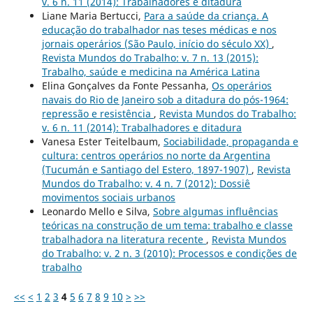
v. 6 n. 11 (2014): Trabalhadores e ditadura
Liane Maria Bertucci,
Para a saúde da criança. A
educação do trabalhador nas teses médicas e nos
jornais operários (São Paulo, início do século XX)
,
Revista Mundos do Trabalho: v. 7 n. 13 (2015):
Trabalho, saúde e medicina na América Latina
Elina Gonçalves da Fonte Pessanha,
Os operários
navais do Rio de Janeiro sob a ditadura do pós-1964:
repressão e resistência
,
Revista Mundos do Trabalho:
v. 6 n. 11 (2014): Trabalhadores e ditadura
Vanesa Ester Teitelbaum,
Sociabilidade, propaganda e
cultura: centros operários no norte da Argentina
(Tucumán e Santiago del Estero, 1897-1907)
,
Revista
Mundos do Trabalho: v. 4 n. 7 (2012): Dossiê
movimentos sociais urbanos
Leonardo Mello e Silva,
Sobre algumas influências
teóricas na construção de um tema: trabalho e classe
trabalhadora na literatura recente
,
Revista Mundos
do Trabalho: v. 2 n. 3 (2010): Processos e condições de
trabalho
<<
<
1
2
3
4
5
6
7
8
9
10
>
>>