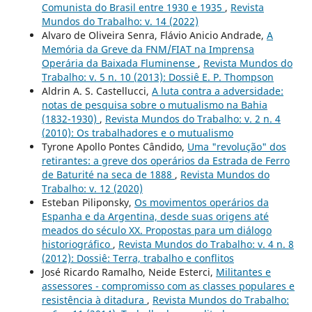
Comunista do Brasil entre 1930 e 1935
,
Revista
Mundos do Trabalho: v. 14 (2022)
Alvaro de Oliveira Senra, Flávio Anicio Andrade,
A
Memória da Greve da FNM/FIAT na Imprensa
Operária da Baixada Fluminense
,
Revista Mundos do
Trabalho: v. 5 n. 10 (2013): Dossiê E. P. Thompson
Aldrin A. S. Castellucci,
A luta contra a adversidade:
notas de pesquisa sobre o mutualismo na Bahia
(1832-1930)
,
Revista Mundos do Trabalho: v. 2 n. 4
(2010): Os trabalhadores e o mutualismo
Tyrone Apollo Pontes Cândido,
Uma "revolução" dos
retirantes: a greve dos operários da Estrada de Ferro
de Baturité na seca de 1888
,
Revista Mundos do
Trabalho: v. 12 (2020)
Esteban Piliponsky,
Os movimentos operários da
Espanha e da Argentina, desde suas origens até
meados do século XX. Propostas para um diálogo
historiográfico
,
Revista Mundos do Trabalho: v. 4 n. 8
(2012): Dossiê: Terra, trabalho e conflitos
José Ricardo Ramalho, Neide Esterci,
Militantes e
assessores - compromisso com as classes populares e
resistência à ditadura
,
Revista Mundos do Trabalho: