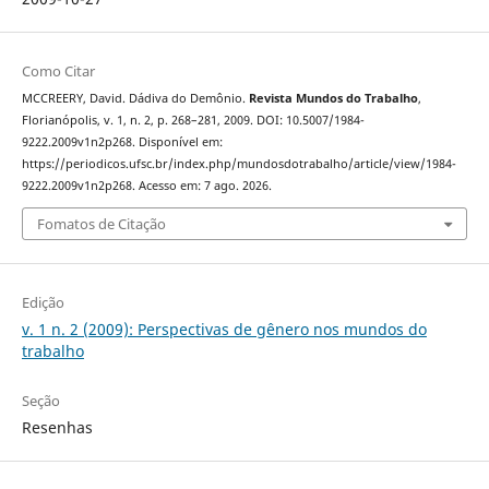
Como Citar
MCCREERY, David. Dádiva do Demônio.
Revista Mundos do Trabalho
,
Florianópolis, v. 1, n. 2, p. 268–281, 2009. DOI: 10.5007/1984-
9222.2009v1n2p268. Disponível em:
https://periodicos.ufsc.br/index.php/mundosdotrabalho/article/view/1984-
9222.2009v1n2p268. Acesso em: 7 ago. 2026.
Fomatos de Citação
Edição
v. 1 n. 2 (2009): Perspectivas de gênero nos mundos do
trabalho
Seção
Resenhas