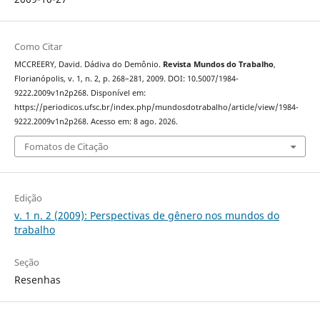
Como Citar
MCCREERY, David. Dádiva do Demônio.
Revista Mundos do Trabalho
,
Florianópolis, v. 1, n. 2, p. 268–281, 2009. DOI: 10.5007/1984-
9222.2009v1n2p268. Disponível em:
https://periodicos.ufsc.br/index.php/mundosdotrabalho/article/view/1984-
9222.2009v1n2p268. Acesso em: 8 ago. 2026.
Fomatos de Citação
Edição
v. 1 n. 2 (2009): Perspectivas de gênero nos mundos do
trabalho
Seção
Resenhas