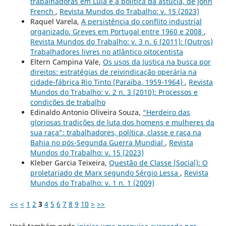
trabalhadoras em Lula e a política da astúcia, de John
French
,
Revista Mundos do Trabalho: v. 15 (2023)
Raquel Varela,
A persistência do conflito industrial
organizado. Greves em Portugal entre 1960 e 2008
,
Revista Mundos do Trabalho: v. 3 n. 6 (2011): (Outros)
Trabalhadores livres no atlântico oitocentista
Eltern Campina Vale,
Os usos da Justiça na busca por
direitos: estratégias de reivindicação operária na
cidade-fábrica Rio Tinto (Paraíba, 1959-1964)
,
Revista
Mundos do Trabalho: v. 2 n. 3 (2010): Processos e
condições de trabalho
Edinaldo Antonio Oliveira Souza,
“Herdeiro das
gloriosas tradições de luta dos homens e mulheres da
sua raça”: trabalhadores, política, classe e raça na
Bahia no pós-Segunda Guerra Mundial
,
Revista
Mundos do Trabalho: v. 15 (2023)
Kleber Garcia Teixeira,
Questão de Classe (Social): O
proletariado de Marx segundo Sérgio Lessa
,
Revista
Mundos do Trabalho: v. 1 n. 1 (2009)
<<
<
1
2
3
4
5
6
7
8
9
10
>
>>