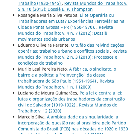
Trabalho (1930-1945)
,
Revista Mundos do Trabalho: v.
5 n. 10 (2013): Dossiê E. P. Thompson
Rosangela Maria Silva Petuba,
Elite Operária ou
Trabalhadores em Luta? Experiências Ferroviárias na
Cidade Ponta Grossa – PR (1950-1970).
,
Revista
Mundos do Trabalho: v. 4 n. 7 (2012): Dossiê
movimentos sociais urbanos
Eduardo Oliveira Parente,
O tufão das reivindicações
operárias: trabalho urbano e conflitos sociais
,
Revista
Mundos do Trabalho: v. 2 n. 3 (2010): Processos e
condições de trabalho
Murilo Leal Pereira Neto,
A fábrica, o sindicato, o
bairro e a política: a "reinvenção" da classe
trabalhadora de São Paulo (1951-1964)
,
Revista
Mundos do Trabalho: v. 1 n. 1 (2009)
Luciano de Moura Guimarães,
Pela lei e contra a lei:
lutas e organização dos trabalhadores da construção
civil de Salvador (1919-1922)
,
Revista Mundos do
Trabalho: v. 12 (2020)
Marcelo Silva,
A ambiguidade da singularidade: a
incorporação da questão racial brasileira pelo Partido
Comunista do Brasil (PCB) nas décadas de 1920 e 1930