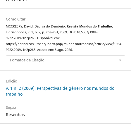
Como Citar
MCCREERY, David. Dádiva do Demônio.
Revista Mundos do Trabalho
,
Florianópolis, v. 1, n. 2, p. 268–281, 2009. DOI: 10.5007/1984-
9222.2009v1n2p268. Disponível em:
https://periodicos.ufsc.br/index.php/mundosdotrabalho/article/view/1984-
9222.2009v1n2p268. Acesso em: 8 ago. 2026.
Fomatos de Citação
Edição
v. 1 n. 2 (2009): Perspectivas de gênero nos mundos do
trabalho
Seção
Resenhas