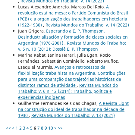
,
Revista Mundos do Trabalho: v. 14 (2022)
Lucas Alexandre Andreto, Marcos Del Roio,
A
revolução está na mesa: o Partido Comunista do Brasil
(PCB) e a organização dos trabalhadores em hotelaria
(1922-1930)
,
Revista Mundos do Trabalho: v. 14 (2022)
Juan Grigera,
Esperando a E. P. Thompson.
Desindustrialización y formación de clases sociales en
Argentina (1976-2001)
,
Revista Mundos do Trabalho:
v. 5 n. 10 (2013): Dossiê E. P. Thompson
Marina Kabat, Ianina Harari, Julia Egan, Rocío
Fernández, Sebastián Cominiello, Roberto Muñoz,
Ezequiel Murmis,
Avanços e retrocessos da
flexibilização trabalhista na Argentina. Contribuições
para uma comparação das trajetórias históricas de
distintos ramos de atividade
,
Revista Mundos do
Trabalho: v. 6 n. 12 (2014): Trabalho, política e
experiências indígenas
Guilherme Fernandes Reis das Chagas,
A Revista Light
na construção do ideal de trabalhador na década de
1930
,
Revista Mundos do Trabalho: v. 13 (2021)
<<
<
1
2
3
4
5
6
7
8
9
10
>
>>