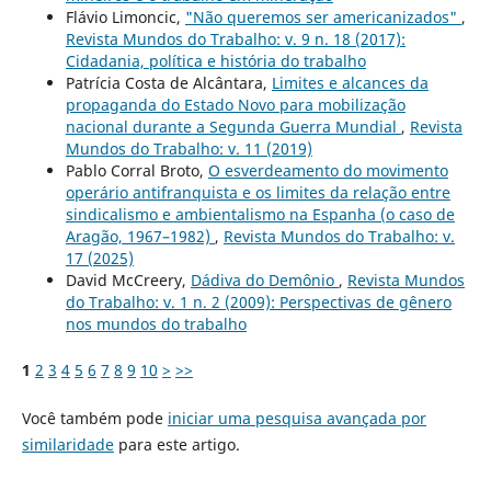
Flávio Limoncic,
"Não queremos ser americanizados"
,
Revista Mundos do Trabalho: v. 9 n. 18 (2017):
Cidadania, política e história do trabalho
Patrícia Costa de Alcântara,
Limites e alcances da
propaganda do Estado Novo para mobilização
nacional durante a Segunda Guerra Mundial
,
Revista
Mundos do Trabalho: v. 11 (2019)
Pablo Corral Broto,
O esverdeamento do movimento
operário antifranquista e os limites da relação entre
sindicalismo e ambientalismo na Espanha (o caso de
Aragão, 1967–1982)
,
Revista Mundos do Trabalho: v.
17 (2025)
David McCreery,
Dádiva do Demônio
,
Revista Mundos
do Trabalho: v. 1 n. 2 (2009): Perspectivas de gênero
nos mundos do trabalho
1
2
3
4
5
6
7
8
9
10
>
>>
Você também pode
iniciar uma pesquisa avançada por
similaridade
para este artigo.