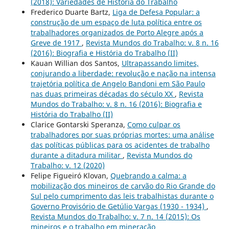
(2018): Variedades de História do Trabalho
Frederico Duarte Bartz,
Liga de Defesa Popular: a
construção de um espaço de luta política entre os
trabalhadores organizados de Porto Alegre após a
Greve de 1917
,
Revista Mundos do Trabalho: v. 8 n. 16
(2016): Biografia e História do Trabalho (II)
Kauan Willian dos Santos,
Ultrapassando limites,
conjurando a liberdade: revolução e nação na intensa
trajetória política de Angelo Bandoni em São Paulo
nas duas primeiras décadas do século XX
,
Revista
Mundos do Trabalho: v. 8 n. 16 (2016): Biografia e
História do Trabalho (II)
Clarice Gontarski Speranza,
Como culpar os
trabalhadores por suas próprias mortes: uma análise
das políticas públicas para os acidentes de trabalho
durante a ditadura militar
,
Revista Mundos do
Trabalho: v. 12 (2020)
Felipe Figueiró Klovan,
Quebrando a calma: a
mobilização dos mineiros de carvão do Rio Grande do
Sul pelo cumprimento das leis trabalhistas durante o
Governo Provisório de Getúlio Vargas (1930 - 1934)
,
Revista Mundos do Trabalho: v. 7 n. 14 (2015): Os
mineiros e o trabalho em mineração