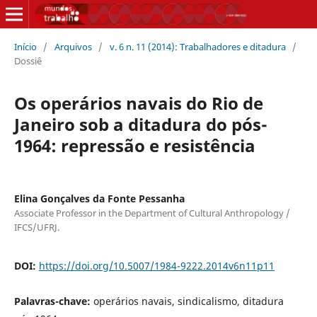
Início
/
Arquivos
/
v. 6 n. 11 (2014): Trabalhadores e ditadura
/
Dossiê
Os operários navais do Rio de
Janeiro sob a ditadura do pós-
1964: repressão e resistência
Elina Gonçalves da Fonte Pessanha
Associate Professor in the Department of Cultural Anthropology /
IFCS/UFRJ.
DOI:
https://doi.org/10.5007/1984-9222.2014v6n11p11
Palavras-chave:
operários navais, sindicalismo, ditadura