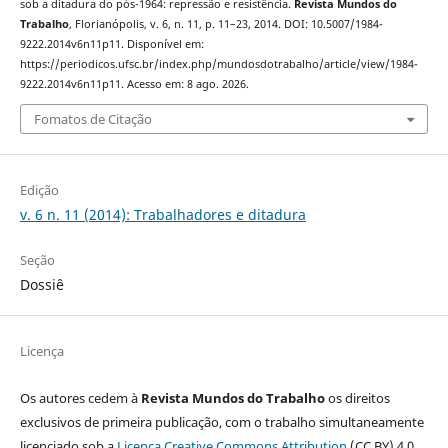
sob a ditadura do pós-1964: repressão e resistência.
Revista Mundos do
Trabalho
, Florianópolis, v. 6, n. 11, p. 11–23, 2014. DOI: 10.5007/1984-
9222.2014v6n11p11. Disponível em:
https://periodicos.ufsc.br/index.php/mundosdotrabalho/article/view/1984-
9222.2014v6n11p11. Acesso em: 8 ago. 2026.
Fomatos de Citação
Edição
v. 6 n. 11 (2014): Trabalhadores e ditadura
Seção
Dossiê
Licença
Os autores cedem à
Revista Mundos do Trabalho
os direitos
exclusivos de primeira publicação, com o trabalho simultaneamente
licenciado sob a
Licença Creative Commons Attribution
(CC BY) 4.0