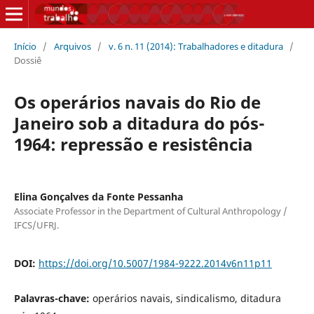
Início
/
Arquivos
/
v. 6 n. 11 (2014): Trabalhadores e ditadura
/
Dossiê
Os operários navais do Rio de
Janeiro sob a ditadura do pós-
1964: repressão e resistência
Elina Gonçalves da Fonte Pessanha
Associate Professor in the Department of Cultural Anthropology /
IFCS/UFRJ.
DOI:
https://doi.org/10.5007/1984-9222.2014v6n11p11
Palavras-chave:
operários navais, sindicalismo, ditadura