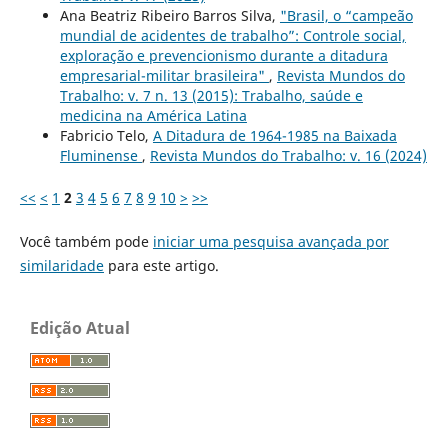
Ana Beatriz Ribeiro Barros Silva,
"Brasil, o “campeão
mundial de acidentes de trabalho”: Controle social,
exploração e prevencionismo durante a ditadura
empresarial-militar brasileira"
,
Revista Mundos do
Trabalho: v. 7 n. 13 (2015): Trabalho, saúde e
medicina na América Latina
Fabricio Telo,
A Ditadura de 1964-1985 na Baixada
Fluminense
,
Revista Mundos do Trabalho: v. 16 (2024)
<<
<
1
2
3
4
5
6
7
8
9
10
>
>>
Você também pode
iniciar uma pesquisa avançada por
similaridade
para este artigo.
Edição Atual