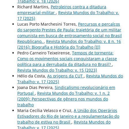
Trabalho: v. 18 (2026)
Richard Martins,
Petroleiros contra a ditadura
empresarial-militar
,
Revista Mundos do Trabalho: v.
17 (2025)
Lucas Porto Marchesini Torres,
Percursos e percalços
do sargento Prestes de Paula: trajetória de um militar
comunista em busca de entrosamento social no Brasil
Republicano.
,
Revista Mundos do Trabalho: v. 8 n. 16
(2016): Biografia e História do Trabalho (II)
Pedro Carneiro Teixeirense,
Tempos de tormenta:
Como os movimentos sociais conquistaram a classe
política para a derrubada da ditadura no Brasil?
,
Revista Mundos do Trabalho: v. 15 (2023)
Hélio da Costa,
As origens da CUT
,
Revista Mundos do
Trabalho: v. 17 (2025)
Joana Dias Pereira,
Sindicalismo revolucionário em
Portugal
,
Revista Mundos do Trabalho: v. 1 n. 2
(2009): Perspectivas de gênero nos mundos do
trabalho
Maria Cecília Velasco e Cruz,
A União dos Operários
Estivadores do Rio de Janeiro e a regulamentação do
trabalho de estiva no Brasil
,
Revista Mundos do
Trabalho: v. 17 (2025)