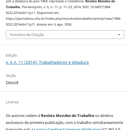
sob a ditadura do pós-1964: repressão e resistência.
Revista Mundos do
Trabalho
, Florianópolis, v. 6, n. 11, p. 11–23, 2014. DOI: 10.5007/1984-
9222.2014v6n11p11. Disponível em:
https://periodicos.ufsc.br/index.php/mundosdotrabalho/article/view/1984-
9222.2014v6n11p11. Acesso em: 6 ago. 2026.
Fomatos de Citação
Edição
v. 6 n. 11 (2014): Trabalhadores e ditadura
Seção
Dossiê
Licença
Os autores cedem à
Revista Mundos do Trabalho
os direitos
exclusivos de primeira publicação, com o trabalho simultaneamente
licenciado sob a
Licença Creative Commons Attribution
(CC BY) 4.0