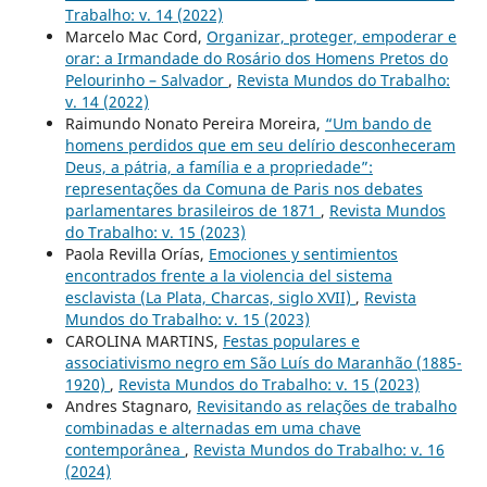
Trabalho: v. 14 (2022)
Marcelo Mac Cord,
Organizar, proteger, empoderar e
orar: a Irmandade do Rosário dos Homens Pretos do
Pelourinho – Salvador
,
Revista Mundos do Trabalho:
v. 14 (2022)
Raimundo Nonato Pereira Moreira,
“Um bando de
homens perdidos que em seu delírio desconheceram
Deus, a pátria, a família e a propriedade”:
representações da Comuna de Paris nos debates
parlamentares brasileiros de 1871
,
Revista Mundos
do Trabalho: v. 15 (2023)
Paola Revilla Orías,
Emociones y sentimientos
encontrados frente a la violencia del sistema
esclavista (La Plata, Charcas, siglo XVII)
,
Revista
Mundos do Trabalho: v. 15 (2023)
CAROLINA MARTINS,
Festas populares e
associativismo negro em São Luís do Maranhão (1885-
1920)
,
Revista Mundos do Trabalho: v. 15 (2023)
Andres Stagnaro,
Revisitando as relações de trabalho
combinadas e alternadas em uma chave
contemporânea
,
Revista Mundos do Trabalho: v. 16
(2024)