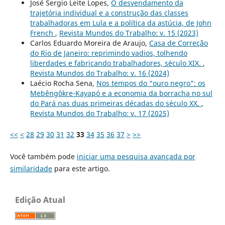
José Sergio Leite Lopes,
O desvendamento da
trajetória individual e a construção das classes
trabalhadoras em Lula e a política da astúcia, de John
French
,
Revista Mundos do Trabalho: v. 15 (2023)
Carlos Eduardo Moreira de Araujo,
Casa de Correção
do Rio de Janeiro: reprimindo vadios, tolhendo
liberdades e fabricando trabalhadores, século XIX.
,
Revista Mundos do Trabalho: v. 16 (2024)
Laécio Rocha Sena,
Nos tempos do “ouro negro”: os
Mebêngôkre-Kayapó e a economia da borracha no sul
do Pará nas duas primeiras décadas do século XX.
,
Revista Mundos do Trabalho: v. 17 (2025)
<<
<
28
29
30
31
32
33
34
35
36
37
>
>>
Você também pode
iniciar uma pesquisa avançada por
similaridade
para este artigo.
Edição Atual