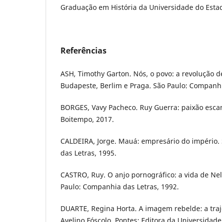
Graduação em História da Universidade do Esta
Referências
ASH, Timothy Garton. Nós, o povo: a revolução d
Budapeste, Berlim e Praga. São Paulo: Companhi
BORGES, Vavy Pacheco. Ruy Guerra: paixão esca
Boitempo, 2017.
CALDEIRA, Jorge. Mauá: empresário do império.
das Letras, 1995.
CASTRO, Ruy. O anjo pornográfico: a vida de Ne
Paulo: Companhia das Letras, 1992.
DUARTE, Regina Horta. A imagem rebelde: a traje
Avelino Fóscolo. Pontes: Editora da Universidad