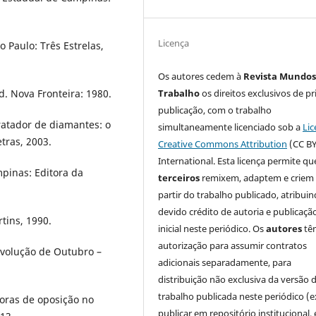
Licença
 Paulo: Três Estrelas,
Os autores cedem à
Revista Mundos
d. Nova Fronteira: 1980.
Trabalho
os direitos exclusivos de pr
publicação, com o trabalho
tratador de diamantes: o
simultaneamente licenciado sob a
Lic
tras, 2003.
Creative Commons Attribution
(CC BY
International. Esta licença permite qu
mpinas: Editora da
terceiros
remixem, adaptem e criem
partir do trabalho publicado, atribui
devido crédito de autoria e publicaçã
tins, 1990.
inicial neste periódico. Os
autores
tê
autorização para assumir contratos
volução de Outubro –
adicionais separadamente, para
distribuição não exclusiva da versão 
trabalho publicada neste periódico (e
toras de oposição no
publicar em repositório institucional,