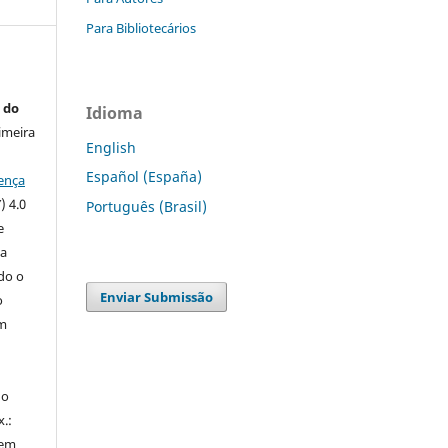
Para Bibliotecários
 do
Idioma
imeira
English
Español (España)
ença
) 4.0
Português (Brasil)
e
 a
ndo o
Enviar Submissão
o
m
do
x.:
 em