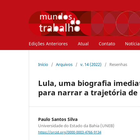
Edições Anteriores
Atual
Contato
Notícia
Início
/
Arquivos
/
v. 14 (2022)
/
Resenhas
Lula, uma biografia imedia
para narrar a trajetória de 
Paulo Santos Silva
Universidade do Estado da Bahia (UNEB)
https://orcid.org/0000-0003-4766-9134