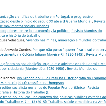
anização científica do trabalho em Portugal: o progressivo
ação desde o início do século XX até à II Guerra Mundial
,
Revista
siê movimentos sociais urbanos
abajadores: entre la autonomía y la política
,
Revista Mundos do
tica e história do trabalho
ríguez Velásquez,
Vivendo nas minas, mineração e mundos do traba
a de Azevedo Guedes,
Por que não posso “querer fixar o sol e obser
doecimento na Colônia Juliano Moreira-RJ (1930-1945)
,
Revista Mu
 do gênero no pós-abolição uruguaio: o ativismo de Iris Cabral e Ma
as por cidadania (Montevidéu, 1930-1950)
,
Revista Mundos do
no Konrad,
Rio Grande do Sul e Brasil na Historiografia do Trabalho
v. 5 n. 10 (2013): Dossiê E. P. Thompson
m editor socialista nos anos do Popular Front britânico
,
Revista
rafia e História do Trabalho (I)
o trabalho’ no Brasil no contexto das políticas públicas voltadas ao
o Trabalho: v. 7 n. 13 (2015): Trabalho, saúde e medicina na Amé