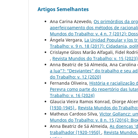
Artigos Semelhantes
Ana Carina Azevedo,
Os primórdios da org
aperfeiçoamento dos métodos de racionaliz
Mundos do Trabalho: v. 4 n. 7 (2012): Dos
Ángela Vergara,
La Unidad Popular y los tr
Trabalho: v. 9 n. 18 (2017): Cidadania, polí
Crislayne Gloss Marão Alfagali, Fidel Rod
,
Revista Mundos do Trabalho: v. 15 (2023)
Anna Beatriz de Sá Almeida, Ana Carolin
a lua”?: “Desviantes” do trabalho e seu a
do Trabalho: v. 12 (2020)
Fernanda Oliveira,
História e racialização
Pereyra como parte do repertório das lut
Trabalho: v. 16 (2024)
Glaucia Vieira Ramos Konrad, Diorge Alce
(1930-1945)
,
Revista Mundos do Trabalho: 
Matheus Cardoso Silva,
Victor Gollancz: u
Mundos do Trabalho: v. 8 n. 15 (2016): Biog
Anna Beatriz de Sá Almeida,
As doenças ‘d
trabalhador (1920-1950)
,
Revista Mundos d