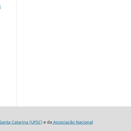
1
Santa Catarina (UFSC)
e da
Associação Nacional