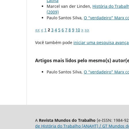
Latina
Marcel van der Linden,
História do Trabalh
(2009)
Paulo Santos Silva,
O “verdadeiro” Marx c
<<
<
1
2
3
4
5
6
7
8
9
10
>
>>
Você também pode
iniciar uma pesquisa avança
Artigos mais lidos pelo mesmo(s) autor(e
Paulo Santos Silva,
O “verdadeiro” Marx c
A
Revista Mundos do Trabalho
(e-ISSN: 1984-92
de História do Trabalho (ANAHT) / GT Mundos do