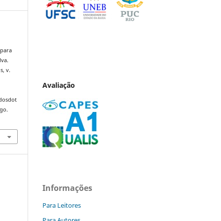
 para
lva.
s, v.
Avaliação
ndosdot
ago.
Informações
Para Leitores
Para Autores