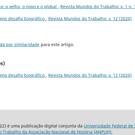
o: o velho, o novo e o global
,
Revista Mundos do Trabalho: v. 1 n. 
omo desafio biográfico
,
Revista Mundos do Trabalho: v. 12 (2020)
da por similaridade
para este artigo.
s)
omo desafio biográfico
,
Revista Mundos do Trabalho: v. 12 (2020)
22) é uma publicação digital conjunta da
Universidade Federal de 
 Trabalho da Associação Nacional de História (ANPUH).