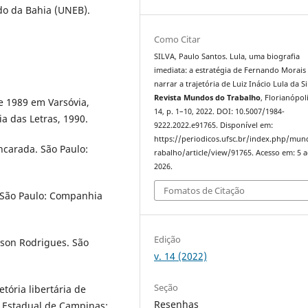
do da Bahia (UNEB).
Como Citar
SILVA, Paulo Santos. Lula, uma biografia
imediata: a estratégia de Fernando Morais
narrar a trajetória de Luiz Inácio Lula da Si
Revista Mundos do Trabalho
, Florianópoli
e 1989 em Varsóvia,
14, p. 1–10, 2022. DOI: 10.5007/1984-
a das Letras, 1990.
9222.2022.e91765. Disponível em:
https://periodicos.ufsc.br/index.php/mu
ncarada. São Paulo:
rabalho/article/view/91765. Acesso em: 5 
2026.
Fomatos de Citação
 São Paulo: Companhia
Edição
lson Rodrigues. São
v. 14 (2022)
Seção
tória libertária de
Resenhas
e Estadual de Campinas: