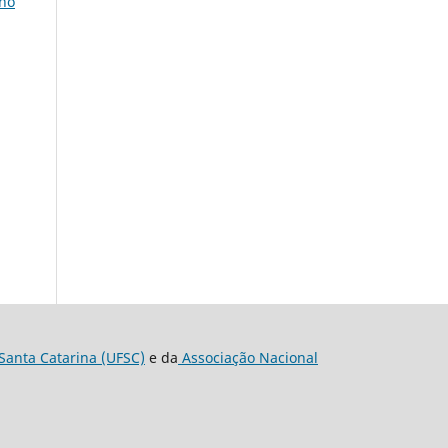
lho
Santa Catarina (UFSC)
e da
Associação Nacional