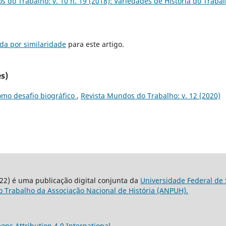
 do Trabalho: v. 10 n. 19 (2018): Variedades de História do Traba
da por similaridade
para este artigo.
s)
omo desafio biográfico
,
Revista Mundos do Trabalho: v. 12 (2020)
22) é uma publicação digital conjunta da
Universidade Federal de 
 Trabalho da Associação Nacional de História (ANPUH).
ns Attribution 4.0 International
.