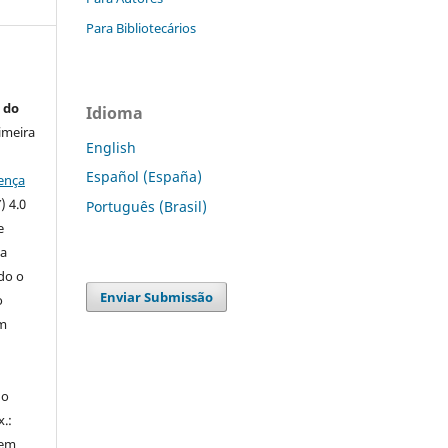
Para Bibliotecários
 do
Idioma
imeira
English
Español (España)
ença
) 4.0
Português (Brasil)
e
 a
ndo o
Enviar Submissão
o
m
do
x.:
 em