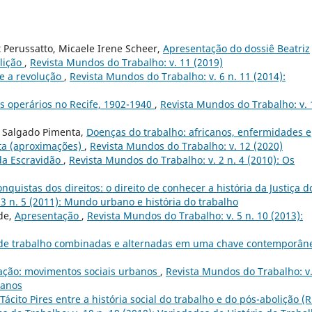
t Perussatto, Micaele Irene Scheer,
Apresentação do dossiê Beatriz
lição
,
Revista Mundos do Trabalho: v. 11 (2019)
e a revolução
,
Revista Mundos do Trabalho: v. 6 n. 11 (2014):
ros operários no Recife, 1902-1940
,
Revista Mundos do Trabalho: v. 
a Salgado Pimenta,
Doenças do trabalho: africanos, enfermidades e
sta (aproximações)
,
Revista Mundos do Trabalho: v. 12 (2020)
 da Escravidão
,
Revista Mundos do Trabalho: v. 2 n. 4 (2010): Os
onquistas dos direitos: o direito de conhecer a história da Justiça d
3 n. 5 (2011): Mundo urbano e história do trabalho
de,
Apresentação
,
Revista Mundos do Trabalho: v. 5 n. 10 (2013):
s de trabalho combinadas e alternadas em uma chave contemporâ
ação: movimentos sociais urbanos
,
Revista Mundos do Trabalho: v.
banos
 Tácito Pires entre a história social do trabalho e do pós-abolição (R