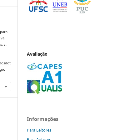
 para
lva.
s, v.
Avaliação
ndosdot
ago.
Informações
Para Leitores
Para Autores