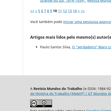
Grande do Sul, 1874-1939)
,
Revista Mundos
<<
<
5
6
7
8
9
10
11
12
13
14
>
>>
Você também pode
iniciar uma pesquisa avança
Artigos mais lidos pelo mesmo(s) autor(e
Paulo Santos Silva,
O “verdadeiro” Marx c
A
Revista Mundos do Trabalho
(e-ISSN: 1984-92
de História do Trabalho (ANAHT) / GT Mundos do
Este periódico adota uma licença
Creative Commo