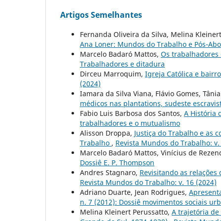
Artigos Semelhantes
Fernanda Oliveira da Silva, Melina Kleiner
Ana Loner: Mundos do Trabalho e Pós-Abo
Marcelo Badaró Mattos,
Os trabalhadores 
Trabalhadores e ditadura
Dirceu Marroquim,
Igreja Católica e bair
(2024)
Iamara da Silva Viana, Flávio Gomes, Tâni
médicos nas plantations, sudeste escravi
Fabio Luis Barbosa dos Santos,
A História
trabalhadores e o mutualismo
Alisson Droppa,
Justiça do Trabalho e as c
Trabalho
,
Revista Mundos do Trabalho: v. 
Marcelo Badaró Mattos, Vinícius de Rezen
Dossiê E. P. Thompson
Andres Stagnaro,
Revisitando as relaçõe
Revista Mundos do Trabalho: v. 16 (2024)
Adriano Duarte, Jean Rodrigues,
Apresent
n. 7 (2012): Dossiê movimentos sociais ur
Melina Kleinert Perussatto,
A trajetória de