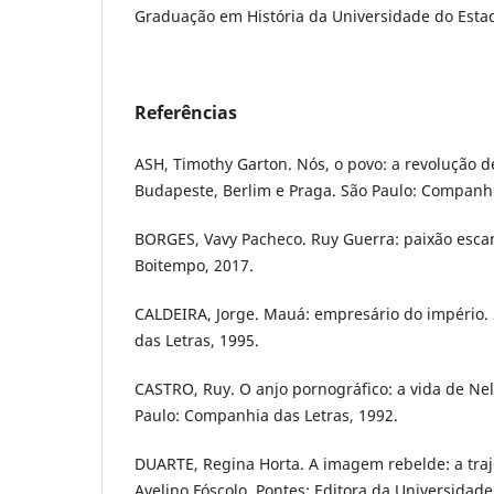
Graduação em História da Universidade do Esta
Referências
ASH, Timothy Garton. Nós, o povo: a revolução d
Budapeste, Berlim e Praga. São Paulo: Companhi
BORGES, Vavy Pacheco. Ruy Guerra: paixão esca
Boitempo, 2017.
CALDEIRA, Jorge. Mauá: empresário do império.
das Letras, 1995.
CASTRO, Ruy. O anjo pornográfico: a vida de Ne
Paulo: Companhia das Letras, 1992.
DUARTE, Regina Horta. A imagem rebelde: a traje
Avelino Fóscolo. Pontes: Editora da Universidad