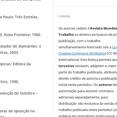
Licença
 Paulo: Três Estrelas,
Os autores cedem à
Revista Mundos
d. Nova Fronteira: 1980.
Trabalho
os direitos exclusivos de pr
publicação, com o trabalho
tratador de diamantes: o
simultaneamente licenciado sob a
Lic
tras, 2003.
Creative Commons Attribution
(CC BY
International. Esta licença permite qu
mpinas: Editora da
terceiros
remixem, adaptem e criem
partir do trabalho publicado, atribui
devido crédito de autoria e publicaçã
tins, 1990.
inicial neste periódico. Os
autores
tê
autorização para assumir contratos
volução de Outubro –
adicionais separadamente, para
distribuição não exclusiva da versão 
trabalho publicada neste periódico (e
toras de oposição no
publicar em repositório institucional,