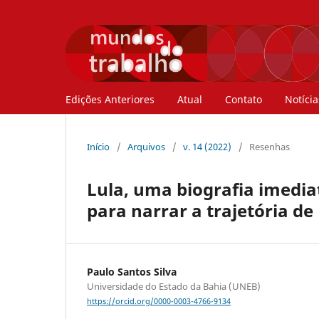
Edições Anteriores
Atual
Contato
Notícia
Início
/
Arquivos
/
v. 14 (2022)
/
Resenhas
Lula, uma biografia imedia
para narrar a trajetória de 
Paulo Santos Silva
Universidade do Estado da Bahia (UNEB)
https://orcid.org/0000-0003-4766-9134