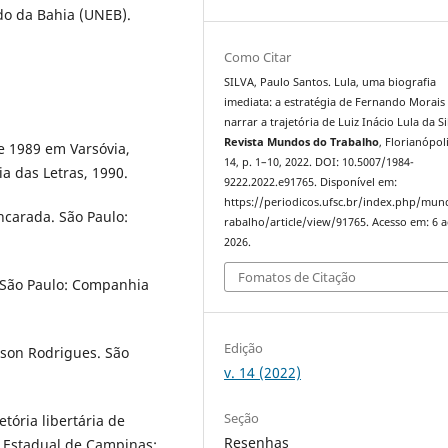
do da Bahia (UNEB).
Como Citar
SILVA, Paulo Santos. Lula, uma biografia
imediata: a estratégia de Fernando Morais
narrar a trajetória de Luiz Inácio Lula da Si
Revista Mundos do Trabalho
, Florianópoli
e 1989 em Varsóvia,
14, p. 1–10, 2022. DOI: 10.5007/1984-
a das Letras, 1990.
9222.2022.e91765. Disponível em:
https://periodicos.ufsc.br/index.php/mu
ncarada. São Paulo:
rabalho/article/view/91765. Acesso em: 6 
2026.
Fomatos de Citação
 São Paulo: Companhia
Edição
lson Rodrigues. São
v. 14 (2022)
Seção
tória libertária de
Resenhas
e Estadual de Campinas: