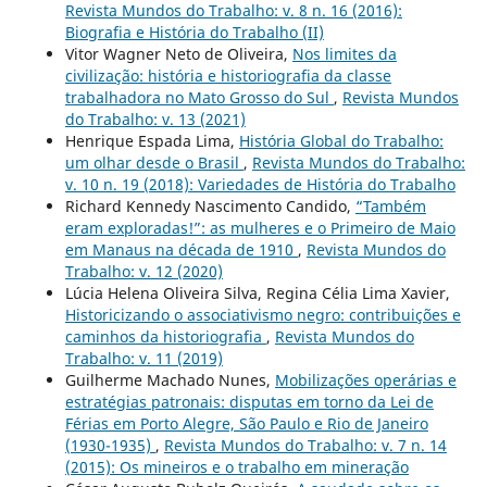
Revista Mundos do Trabalho: v. 8 n. 16 (2016):
Biografia e História do Trabalho (II)
Vitor Wagner Neto de Oliveira,
Nos limites da
civilização: história e historiografia da classe
trabalhadora no Mato Grosso do Sul
,
Revista Mundos
do Trabalho: v. 13 (2021)
Henrique Espada Lima,
História Global do Trabalho:
um olhar desde o Brasil
,
Revista Mundos do Trabalho:
v. 10 n. 19 (2018): Variedades de História do Trabalho
Richard Kennedy Nascimento Candido,
“Também
eram exploradas!”: as mulheres e o Primeiro de Maio
em Manaus na década de 1910
,
Revista Mundos do
Trabalho: v. 12 (2020)
Lúcia Helena Oliveira Silva, Regina Célia Lima Xavier,
Historicizando o associativismo negro: contribuições e
caminhos da historiografia
,
Revista Mundos do
Trabalho: v. 11 (2019)
Guilherme Machado Nunes,
Mobilizações operárias e
estratégias patronais: disputas em torno da Lei de
Férias em Porto Alegre, São Paulo e Rio de Janeiro
(1930-1935)
,
Revista Mundos do Trabalho: v. 7 n. 14
(2015): Os mineiros e o trabalho em mineração