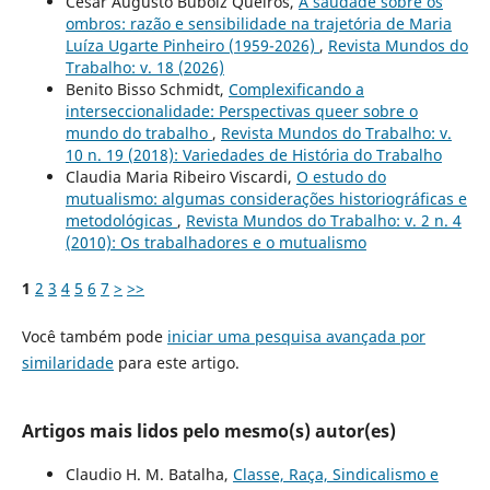
César Augusto Bubolz Queirós,
A saudade sobre os
ombros: razão e sensibilidade na trajetória de Maria
Luíza Ugarte Pinheiro (1959-2026)
,
Revista Mundos do
Trabalho: v. 18 (2026)
Benito Bisso Schmidt,
Complexificando a
interseccionalidade: Perspectivas queer sobre o
mundo do trabalho
,
Revista Mundos do Trabalho: v.
10 n. 19 (2018): Variedades de História do Trabalho
Claudia Maria Ribeiro Viscardi,
O estudo do
mutualismo: algumas considerações historiográficas e
metodológicas
,
Revista Mundos do Trabalho: v. 2 n. 4
(2010): Os trabalhadores e o mutualismo
1
2
3
4
5
6
7
>
>>
Você também pode
iniciar uma pesquisa avançada por
similaridade
para este artigo.
Artigos mais lidos pelo mesmo(s) autor(es)
Claudio H. M. Batalha,
Classe, Raça, Sindicalismo e