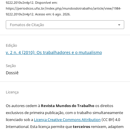
9222.2010v2n4p12. Disponível em:
https://periodicos.ufsc.br/index.php/mundosdotrabalho/article/view/1984-
9222.2010v2n4p12. Acesso em: 6 ago. 2026.
Fomatos de Citação
Edição
v. 2 n. 4 (2010): Os trabalhadores e o mutualismo
Seção
Dossiê
Licença
Os autores cedem à
Revista Mundos do Trabalho
os direitos
exclusivos de primeira publicação, com o trabalho simultaneamente
licenciado sob a
Licença Creative Commons Attribution
(CC BY) 4.0
International. Esta licença permite que
terceiros
remixem, adaptem