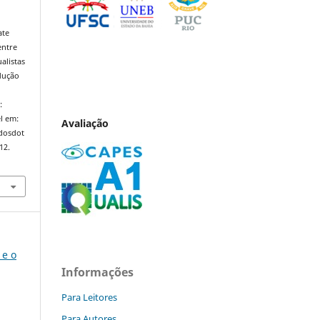
ate
entre
alistas
odução
:
l em:
Avaliação
ndosdot
12.
 e o
Informações
Para Leitores
Para Autores