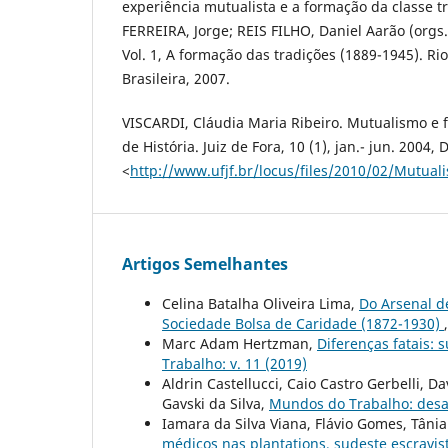
experiência mutualista e a formação da classe tr
FERREIRA, Jorge; REIS FILHO, Daniel Aarão (orgs.
Vol. 1, A formação das tradições (1889-1945). Rio
Brasileira, 2007.
VISCARDI, Cláudia Maria Ribeiro. Mutualismo e fi
de História. Juiz de Fora, 10 (1), jan.- jun. 2004,
<
http://www.ufjf.br/locus/files/2010/02/Mutuali
Artigos Semelhantes
Celina Batalha Oliveira Lima,
Do Arsenal d
Sociedade Bolsa de Caridade (1872-1930)
Marc Adam Hertzman,
Diferenças fatais: 
Trabalho: v. 11 (2019)
Aldrin Castellucci, Caio Castro Gerbelli, 
Gavski da Silva,
Mundos do Trabalho: desa
Iamara da Silva Viana, Flávio Gomes, Tâni
médicos nas plantations, sudeste escravi