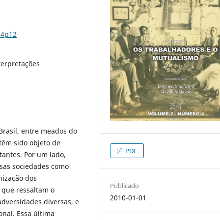
n4p12
nterpretações
Brasil, entre meados do
 têm sido objeto de
PDF
tantes. Por um lado,
ssas sociedades como
nização dos
Publicado
s que ressaltam o
2010-01-01
dversidades diversas, e
onal. Essa última