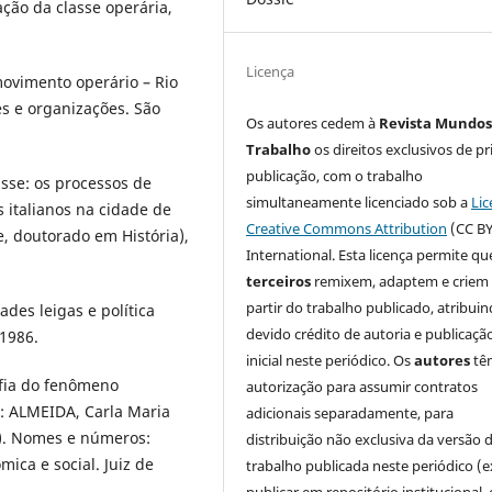
ção da classe operária,
Licença
movimento operário – Rio
es e organizações. São
Os autores cedem à
Revista Mundos
Trabalho
os direitos exclusivos de pr
publicação, com o trabalho
asse: os processos de
simultaneamente licenciado sob a
Lic
s italianos na cidade de
Creative Commons Attribution
(CC BY
, doutorado em História),
International. Esta licença permite qu
terceiros
remixem, adaptem e criem
partir do trabalho publicado, atribui
des leigas e política
devido crédito de autoria e publicaçã
 1986.
inicial neste periódico. Os
autores
tê
afia do fenômeno
autorização para assumir contratos
n: ALMEIDA, Carla Maria
adicionais separadamente, para
.). Nomes e números:
distribuição não exclusiva da versão 
mica e social. Juiz de
trabalho publicada neste periódico (e