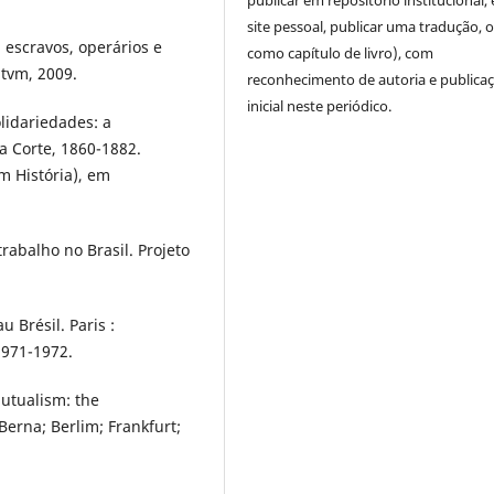
publicar em repositório institucional,
site pessoal, publicar uma tradução, 
 escravos, operários e
como capítulo de livro), com
ntvm, 2009.
reconhecimento de autoria e publica
inicial neste periódico.
lidariedades: a
a Corte, 1860-1882.
 História), em
trabalho no Brasil. Projeto
 Brésil. Paris :
1971-1972.
mutualism: the
Berna; Berlim; Frankfurt;