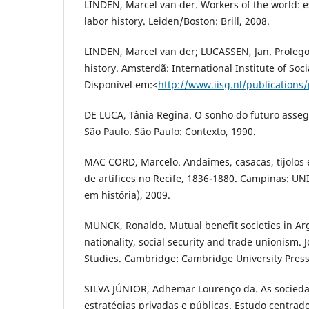
LINDEN, Marcel van der. Workers of the world: e
labor history. Leiden/Boston: Brill, 2008.
LINDEN, Marcel van der; LUCASSEN, Jan. Prolego
history. Amsterdã: International Institute of Soci
Disponível em:<
http://www.iisg.nl/publications
DE LUCA, Tânia Regina. O sonho do futuro asse
São Paulo. São Paulo: Contexto, 1990.
MAC CORD, Marcelo. Andaimes, casacas, tijolos e
de artífices no Recife, 1836-1880. Campinas: U
em história), 2009.
MUNCK, Ronaldo. Mutual benefit societies in Ar
nationality, social security and trade unionism. 
Studies. Cambridge: Cambridge University Press, 
SILVA JÚNIOR, Adhemar Lourenço da. As socieda
estratégias privadas e públicas. Estudo centrad