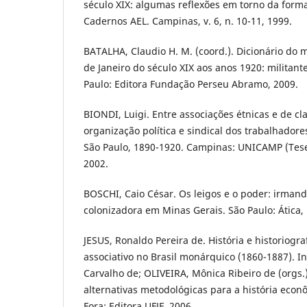
século XIX: algumas reflexões em torno da forma
Cadernos AEL. Campinas, v. 6, n. 10-11, 1999.
BATALHA, Claudio H. M. (coord.). Dicionário do 
de Janeiro do século XIX aos anos 1920: militant
Paulo: Editora Fundação Perseu Abramo, 2009.
BIONDI, Luigi. Entre associações étnicas e de cl
organização política e sindical dos trabalhadore
São Paulo, 1890-1920. Campinas: UNICAMP (Tese
2002.
BOSCHI, Caio César. Os leigos e o poder: irmanda
colonizadora em Minas Gerais. São Paulo: Ática,
JESUS, Ronaldo Pereira de. História e historiogr
associativo no Brasil monárquico (1860-1887). I
Carvalho de; OLIVEIRA, Mônica Ribeiro de (orgs
alternativas metodológicas para a história econô
Fora: Editora UFJF, 2006.