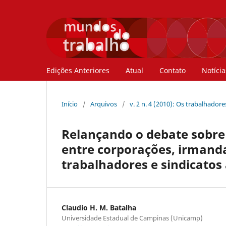
Edições Anteriores
Atual
Contato
Notícia
Início
/
Arquivos
/
v. 2 n. 4 (2010): Os trabalhador
Relançando o debate sobre 
entre corporações, irmand
trabalhadores e sindicatos
Claudio H. M. Batalha
Universidade Estadual de Campinas (Unicamp)