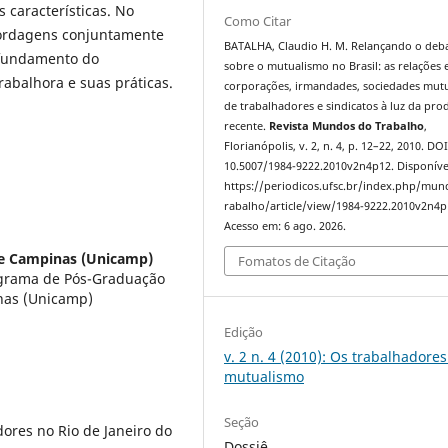
 características. No
Como Citar
bordagens conjuntamente
BATALHA, Claudio H. M. Relançando o deb
ofundamento do
sobre o mutualismo no Brasil: as relações 
abalhora e suas práticas.
corporações, irmandades, sociedades mutu
de trabalhadores e sindicatos à luz da pr
recente.
Revista Mundos do Trabalho
,
Florianópolis, v. 2, n. 4, p. 12–22, 2010. DOI
10.5007/1984-9222.2010v2n4p12. Disponíve
https://periodicos.ufsc.br/index.php/mu
rabalho/article/view/1984-9222.2010v2n4p
Acesso em: 6 ago. 2026.
de Campinas (Unicamp)
Fomatos de Citação
ograma de Pós-Graduação
nas (Unicamp)
Edição
v. 2 n. 4 (2010): Os trabalhadores
mutualismo
Seção
ores no Rio de Janeiro do
Dossiê