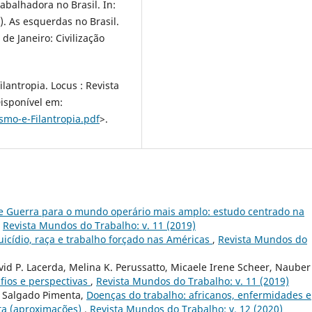
abalhadora no Brasil. In:
). As esquerdas no Brasil.
 de Janeiro: Civilização
lantropia. Locus : Revista
 Disponível em:
smo-e-Filantropia.pdf
>.
e Guerra para o mundo operário mais amplo: estudo centrado na
,
Revista Mundos do Trabalho: v. 11 (2019)
suicídio, raça e trabalho forçado nas Américas
,
Revista Mundos do
David P. Lacerda, Melina K. Perussatto, Micaele Irene Scheer, Nauber
fios e perspectivas
,
Revista Mundos do Trabalho: v. 11 (2019)
a Salgado Pimenta,
Doenças do trabalho: africanos, enfermidades e
sta (aproximações)
,
Revista Mundos do Trabalho: v. 12 (2020)