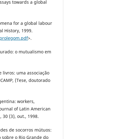
ssays towards a global
mena for a global labour
al History, 1999.
/prolegom.pdf
>.
gurado: o mutualismo em
 livros: uma associação
NICAMP, (Tese, doutorado
gentina: workers,
Journal of Latin American
30 (3), out., 1998.
des de socorros mútuos:
o sobre o Rio Grande do