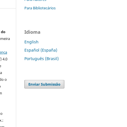
Para Bibliotecários
Idioma
 do
imeira
English
Español (España)
ença
Português (Brasil)
) 4.0
e
 a
ndo o
Enviar Submissão
o
m
do
x.: