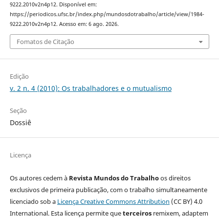
9222.2010v2n4p12. Disponível em:
https://periodicos.ufsc.br/index.php/mundosdotrabalho/article/view/1984-
9222.2010v2n4p12. Acesso em: 6 ago. 2026.
Fomatos de Citação
Edição
v. 2 n. 4 (2010): Os trabalhadores e o mutualismo
Seção
Dossiê
Licença
Os autores cedem à
Revista Mundos do Trabalho
os direitos
exclusivos de primeira publicação, com o trabalho simultaneamente
licenciado sob a
Licença Creative Commons Attribution
(CC BY) 4.0
International. Esta licença permite que
terceiros
remixem, adaptem