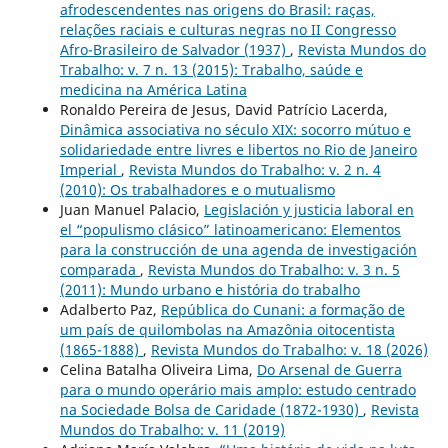
afrodescendentes nas origens do Brasil: raças,
relações raciais e culturas negras no II Congresso
Afro-Brasileiro de Salvador (1937)
,
Revista Mundos do
Trabalho: v. 7 n. 13 (2015): Trabalho, saúde e
medicina na América Latina
Ronaldo Pereira de Jesus, David Patrício Lacerda,
Dinâmica associativa no século XIX: socorro mútuo e
solidariedade entre livres e libertos no Rio de Janeiro
Imperial
,
Revista Mundos do Trabalho: v. 2 n. 4
(2010): Os trabalhadores e o mutualismo
Juan Manuel Palacio,
Legislación y justicia laboral en
el “populismo clásico” latinoamericano: Elementos
para la construcción de una agenda de investigación
comparada
,
Revista Mundos do Trabalho: v. 3 n. 5
(2011): Mundo urbano e história do trabalho
Adalberto Paz,
República do Cunani: a formação de
um país de quilombolas na Amazônia oitocentista
(1865-1888)
,
Revista Mundos do Trabalho: v. 18 (2026)
Celina Batalha Oliveira Lima,
Do Arsenal de Guerra
para o mundo operário mais amplo: estudo centrado
na Sociedade Bolsa de Caridade (1872-1930)
,
Revista
Mundos do Trabalho: v. 11 (2019)