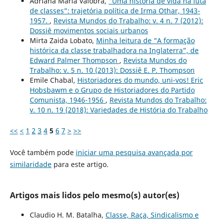
Adriana María Valobra,
“Uma história de vida na luta
de classes”: trajetória política de Irma Othar, 1943-
1957.
,
Revista Mundos do Trabalho: v. 4 n. 7 (2012):
Dossiê movimentos sociais urbanos
Mirta Zaida Lobato,
Minha leitura de “A formação
histórica da classe trabalhadora na Inglaterra”, de
Edward Palmer Thompson
,
Revista Mundos do
Trabalho: v. 5 n. 10 (2013): Dossiê E. P. Thompson
Emile Chabal,
Historiadores do mundo, uni-vos! Eric
Hobsbawm e o Grupo de Historiadores do Partido
Comunista, 1946-1956
,
Revista Mundos do Trabalho:
v. 10 n. 19 (2018): Variedades de História do Trabalho
<<
<
1
2
3
4
5
6
7
>
>>
Você também pode
iniciar uma pesquisa avançada por
similaridade
para este artigo.
Artigos mais lidos pelo mesmo(s) autor(es)
Claudio H. M. Batalha,
Classe, Raça, Sindicalismo e