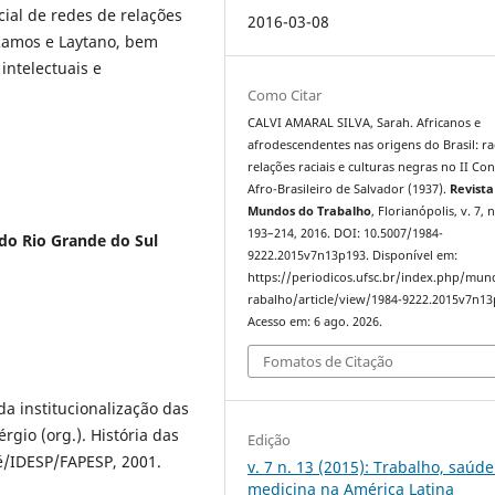
al de redes de relações
2016-03-08
 Ramos e Laytano, bem
intelectuais e
Como Citar
CALVI AMARAL SILVA, Sarah. Africanos e
afrodescendentes nas origens do Brasil: ra
relações raciais e culturas negras no II Co
Afro-Brasileiro de Salvador (1937).
Revista
Mundos do Trabalho
, Florianópolis, v. 7, n
193–214, 2016. DOI: 10.5007/1984-
do Rio Grande do Sul
9222.2015v7n13p193. Disponível em:
https://periodicos.ufsc.br/index.php/mu
rabalho/article/view/1984-9222.2015v7n13
Acesso em: 6 ago. 2026.
Fomatos de Citação
a institucionalização das
érgio (org.). História das
Edição
ré/IDESP/FAPESP, 2001.
v. 7 n. 13 (2015): Trabalho, saúde
medicina na América Latina