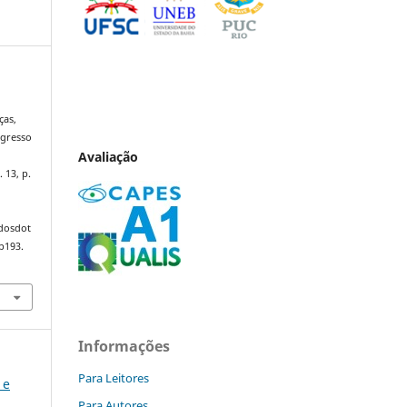
ças,
ngresso
Avaliação
. 13, p.
ndosdot
p193.
Informações
Para Leitores
 e
Para Autores