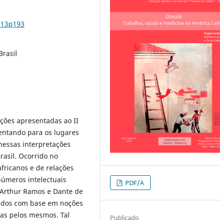
n13p193
Brasil
ações apresentadas ao II
tentando para os lugares
 nessas interpretações
Brasil. Ocorrido no
fricanos e de relações
números intelectuais
PDF/A
m Arthur Ramos e Dante de
sados com base em noções
das pelos mesmos. Tal
Publicado