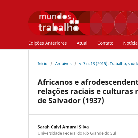
Edições Anteriores
Atual
Contato
Notícia
Início
/
Arquivos
/
v. 7 n. 13 (2015): Trabalho, saú
Africanos e afrodescendente
relações raciais e culturas
de Salvador (1937)
Sarah Calvi Amaral Silva
Universidade Federal do Rio Grande do Sul