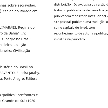
distribuição não exclusiva da versão 
anas sobre escravidão,
trabalho publicada neste periódico (e
”. (Tese de doutorado em
publicar em repositório institucional,
.
site pessoal, publicar uma tradução, 
UIMARÃES, Reginaldo.
como capítulo de livro), com
o da Bahia”. In:
reconhecimento de autoria e publica
. O negro no Brasil:
inicial neste periódico.
sileiro. Coleção
Janeiro: Civilização
história do Brasil no
PESAVENTO, Sandra Jatahy.
a. Porto Alegre: Editora
‘política’: confrontos e
io Grande do Sul (1920-