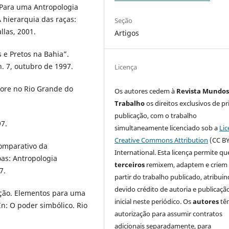
 Para uma Antropologia
A hierarquia das raças:
Seção
llas, 2001.
Artigos
 e Pretos na Bahia”.
n. 7, outubro de 1997.
Licença
lore no Rio Grande do
Os autores cedem à
Revista Mundos
Trabalho
os direitos exclusivos de pr
publicação, com o trabalho
97.
simultaneamente licenciado sob a
Lic
Creative Commons Attribution
(CC BY
comparativo da
International. Esta licença permite qu
oas: Antropologia
terceiros
remixem, adaptem e criem
7.
partir do trabalho publicado, atribui
devido crédito de autoria e publicaçã
ação. Elementos para uma
inicial neste periódico. Os
autores
tê
 In: O poder simbólico. Rio
autorização para assumir contratos
adicionais separadamente, para