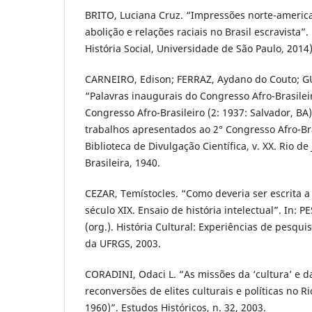
BRITO, Luciana Cruz. “Impressões norte-americ
abolição e relações raciais no Brasil escravista
História Social, Universidade de São Paulo, 2014)
CARNEIRO, Edison; FERRAZ, Aydano do Couto; G
“Palavras inaugurais do Congresso Afro-Brasileir
Congresso Afro-Brasileiro (2: 1937: Salvador, BA)
trabalhos apresentados ao 2° Congresso Afro-Bra
Biblioteca de Divulgação Científica, v. XX. Rio de 
Brasileira, 1940.
CEZAR, Temístocles. “Como deveria ser escrita a 
século XIX. Ensaio de história intelectual”. In: 
(org.). História Cultural: Experiências de pesquis
da UFRGS, 2003.
CORADINI, Odaci L. “As missões da ‘cultura’ e da 
reconversões de elites culturais e políticas no R
1960)”. Estudos Históricos, n. 32, 2003.