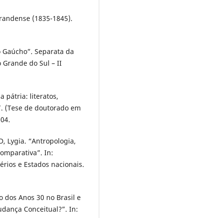
Grandense (1835-1845).
o Gaúcho”. Separata da
o Grande do Sul – II
pátria: literatos,
”. (Tese de doutorado em
004.
, Lygia. “Antropologia,
omparativa”. In:
rios e Estados nacionais.
dos Anos 30 no Brasil e
dança Conceitual?”. In: