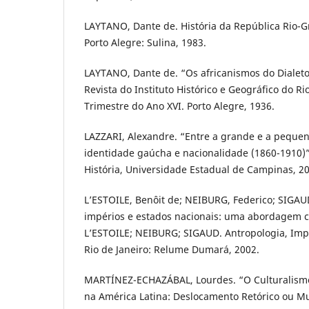
LAYTANO, Dante de. História da República Rio-
Porto Alegre: Sulina, 1983.
LAYTANO, Dante de. “Os africanismos do Dialet
Revista do Instituto Histórico e Geográfico do Ri
Trimestre do Ano XVI. Porto Alegre, 1936.
LAZZARI, Alexandre. “Entre a grande e a pequena 
identidade gaúcha e nacionalidade (1860-1910)
História, Universidade Estadual de Campinas, 2
L’ESTOILE, Benôit de; NEIBURG, Federico; SIGAUD
impérios e estados nacionais: uma abordagem c
L’ESTOILE; NEIBURG; SIGAUD. Antropologia, Impé
Rio de Janeiro: Relume Dumará, 2002.
MARTÍNEZ-ECHAZÁBAL, Lourdes. “O Culturalismo 
na América Latina: Deslocamento Retórico ou Mu