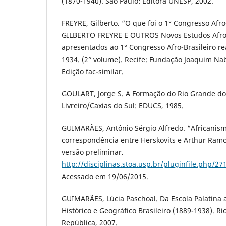
(1870-1940). São Paulo: Editora UNESP, 2002.
FREYRE, Gilberto. “O que foi o 1° Congresso Afro-
GILBERTO FREYRE E OUTROS Novos Estudos Afro-B
apresentados ao 1° Congresso Afro-Brasileiro re
1934. (2° volume). Recife: Fundação Joaquim N
Edição fac-similar.
GOULART, Jorge S. A Formação do Rio Grande do 
Livreiro/Caxias do Sul: EDUCS, 1985.
GUIMARÃES, Antônio Sérgio Alfredo. “Africanism
correspondência entre Herskovits e Arthur Ramo
versão preliminar.
http://disciplinas.stoa.usp.br/pluginfile.php
Acessado em 19/06/2015.
GUIMARÃES, Lúcia Paschoal. Da Escola Palatina a
Histórico e Geográfico Brasileiro (1889-1938). R
República, 2007.