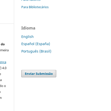
Para Bibliotecários
Idioma
English
Español (España)
 do
imeira
Português (Brasil)
ença
) 4.0
Enviar Submissão
e
 a
ndo o
o
m