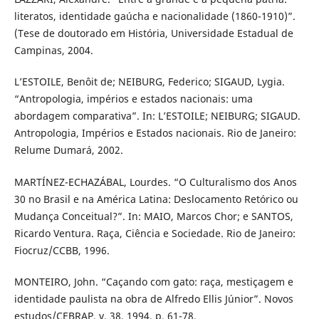
literatos, identidade gaúcha e nacionalidade (1860-1910)”.
(Tese de doutorado em História, Universidade Estadual de
Campinas, 2004.
L’ESTOILE, Benôit de; NEIBURG, Federico; SIGAUD, Lygia.
“Antropologia, impérios e estados nacionais: uma
abordagem comparativa”. In: L’ESTOILE; NEIBURG; SIGAUD.
Antropologia, Impérios e Estados nacionais. Rio de Janeiro:
Relume Dumará, 2002.
MARTÍNEZ-ECHAZÁBAL, Lourdes. “O Culturalismo dos Anos
30 no Brasil e na América Latina: Deslocamento Retórico ou
Mudança Conceitual?”. In: MAIO, Marcos Chor; e SANTOS,
Ricardo Ventura. Raça, Ciência e Sociedade. Rio de Janeiro:
Fiocruz/CCBB, 1996.
MONTEIRO, John. “Caçando com gato: raça, mestiçagem e
identidade paulista na obra de Alfredo Ellis Júnior”. Novos
estudos/CEBRAP, v. 38, 1994, p. 61-78.