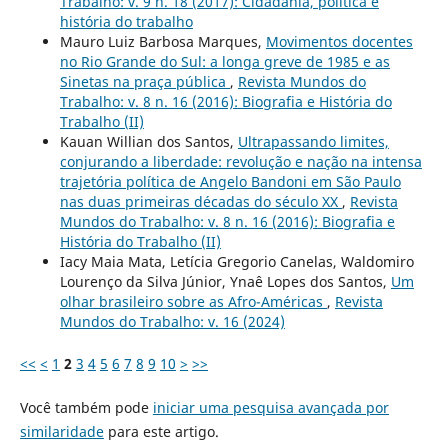
Trabalho: v. 9 n. 18 (2017): Cidadania, política e
história do trabalho
Mauro Luiz Barbosa Marques,
Movimentos docentes
no Rio Grande do Sul: a longa greve de 1985 e as
Sinetas na praça pública
,
Revista Mundos do
Trabalho: v. 8 n. 16 (2016): Biografia e História do
Trabalho (II)
Kauan Willian dos Santos,
Ultrapassando limites,
conjurando a liberdade: revolução e nação na intensa
trajetória política de Angelo Bandoni em São Paulo
nas duas primeiras décadas do século XX
,
Revista
Mundos do Trabalho: v. 8 n. 16 (2016): Biografia e
História do Trabalho (II)
Iacy Maia Mata, Letícia Gregorio Canelas, Waldomiro
Lourenço da Silva Júnior, Ynaê Lopes dos Santos,
Um
olhar brasileiro sobre as Afro-Américas
,
Revista
Mundos do Trabalho: v. 16 (2024)
<<
<
1
2
3
4
5
6
7
8
9
10
>
>>
Você também pode
iniciar uma pesquisa avançada por
similaridade
para este artigo.