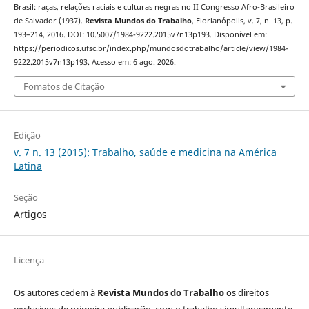
Brasil: raças, relações raciais e culturas negras no II Congresso Afro-Brasileiro
de Salvador (1937).
Revista Mundos do Trabalho
, Florianópolis, v. 7, n. 13, p.
193–214, 2016. DOI: 10.5007/1984-9222.2015v7n13p193. Disponível em:
https://periodicos.ufsc.br/index.php/mundosdotrabalho/article/view/1984-
9222.2015v7n13p193. Acesso em: 6 ago. 2026.
Fomatos de Citação
Edição
v. 7 n. 13 (2015): Trabalho, saúde e medicina na América
Latina
Seção
Artigos
Licença
Os autores cedem à
Revista Mundos do Trabalho
os direitos