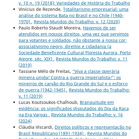
v. 10 n. 19 (2018): Variedades de História do Trabalho
Vinícius de Rezende,
Totalitarismo empresarial: uma
análise do sistema Bata no Brasil e no Chile (1940-
1970)
,
Revista Mundos do Trabalho: v. 12 (2020)
Paulo Roberto Staudt Moreira,
Havemos de ser
atendidos em nossos direitos, uma vez que servimos
para votantes e soldados, não obstante a nossa cor:
associativismo negro, direitos e cidadania (a
Sociedade Beneficente Cultural Floresta Aurora, Porto
Alegre, séc. XIX)
,
Revista Mundos do Trabalho: v. 11
(2019)
Tassiane Mélo de Freitas,
“Viva a classe operária
mineira unida! Contra a guerra imperialista!”: os
mineiros de carvão do Rio Grande do Sul e o esforço
de guerra (1942-1945)
,
Revista Mundos do Trabalho:
v. 11 (2019)
Lucas Koutsoukos-Chalhoub,
Branquitude em
evidência: os significados disputados do Dia da Raça
na Era Vargas
,
Revista Mundos do Trabalho: v. 16
(2024)
Cláudia Viscardi,
Direitos políticos e representação no
Brasil Republicano (1891-1934)
,
Revista Mundos do