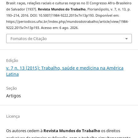
Brasil: raças, relações raciais e culturas negras no II Congresso Afro-Brasileiro
de Salvador (1937).
Revista Mundos do Trabalho
, Florianópolis, v. 7, n. 13, p.
193–214, 2016. DOI: 10.5007/1984-9222.2015v7n13p193. Disponível em:
https://periodicos.ufsc.br/index.php/mundosdotrabalho/article/view/1984-
9222.2015v7n13p193. Acesso em: 6 ago. 2026.
Fomatos de Citação
Edição
v. 7 n. 13 (2015): Trabalho, saúde e medicina na América
Latina
Seção
Artigos
Licença
Os autores cedem à
Revista Mundos do Trabalho
os direitos