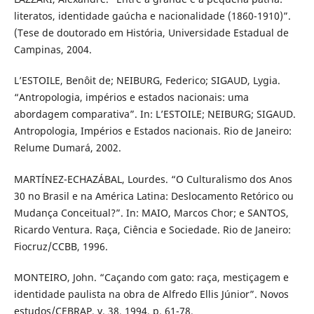
literatos, identidade gaúcha e nacionalidade (1860-1910)”.
(Tese de doutorado em História, Universidade Estadual de
Campinas, 2004.
L’ESTOILE, Benôit de; NEIBURG, Federico; SIGAUD, Lygia.
“Antropologia, impérios e estados nacionais: uma
abordagem comparativa”. In: L’ESTOILE; NEIBURG; SIGAUD.
Antropologia, Impérios e Estados nacionais. Rio de Janeiro:
Relume Dumará, 2002.
MARTÍNEZ-ECHAZÁBAL, Lourdes. “O Culturalismo dos Anos
30 no Brasil e na América Latina: Deslocamento Retórico ou
Mudança Conceitual?”. In: MAIO, Marcos Chor; e SANTOS,
Ricardo Ventura. Raça, Ciência e Sociedade. Rio de Janeiro:
Fiocruz/CCBB, 1996.
MONTEIRO, John. “Caçando com gato: raça, mestiçagem e
identidade paulista na obra de Alfredo Ellis Júnior”. Novos
estudos/CEBRAP, v. 38, 1994, p. 61-78.