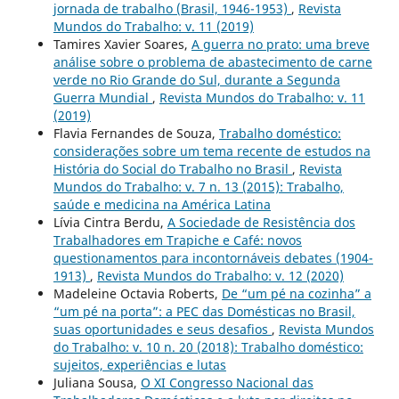
jornada de trabalho (Brasil, 1946-1953)
,
Revista
Mundos do Trabalho: v. 11 (2019)
Tamires Xavier Soares,
A guerra no prato: uma breve
análise sobre o problema de abastecimento de carne
verde no Rio Grande do Sul, durante a Segunda
Guerra Mundial
,
Revista Mundos do Trabalho: v. 11
(2019)
Flavia Fernandes de Souza,
Trabalho doméstico:
considerações sobre um tema recente de estudos na
História do Social do Trabalho no Brasil
,
Revista
Mundos do Trabalho: v. 7 n. 13 (2015): Trabalho,
saúde e medicina na América Latina
Lívia Cintra Berdu,
A Sociedade de Resistência dos
Trabalhadores em Trapiche e Café: novos
questionamentos para incontornáveis debates (1904-
1913)
,
Revista Mundos do Trabalho: v. 12 (2020)
Madeleine Octavia Roberts,
De “um pé na cozinha” a
“um pé na porta”: a PEC das Domésticas no Brasil,
suas oportunidades e seus desafios
,
Revista Mundos
do Trabalho: v. 10 n. 20 (2018): Trabalho doméstico:
sujeitos, experiências e lutas
Juliana Sousa,
O XI Congresso Nacional das