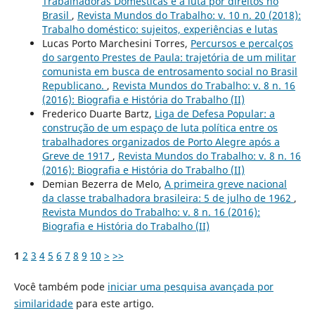
Trabalhadoras Domésticas e a luta por direitos no
Brasil
,
Revista Mundos do Trabalho: v. 10 n. 20 (2018):
Trabalho doméstico: sujeitos, experiências e lutas
Lucas Porto Marchesini Torres,
Percursos e percalços
do sargento Prestes de Paula: trajetória de um militar
comunista em busca de entrosamento social no Brasil
Republicano.
,
Revista Mundos do Trabalho: v. 8 n. 16
(2016): Biografia e História do Trabalho (II)
Frederico Duarte Bartz,
Liga de Defesa Popular: a
construção de um espaço de luta política entre os
trabalhadores organizados de Porto Alegre após a
Greve de 1917
,
Revista Mundos do Trabalho: v. 8 n. 16
(2016): Biografia e História do Trabalho (II)
Demian Bezerra de Melo,
A primeira greve nacional
da classe trabalhadora brasileira: 5 de julho de 1962
,
Revista Mundos do Trabalho: v. 8 n. 16 (2016):
Biografia e História do Trabalho (II)
1
2
3
4
5
6
7
8
9
10
>
>>
Você também pode
iniciar uma pesquisa avançada por
similaridade
para este artigo.