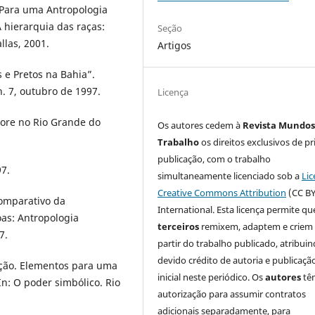
 Para uma Antropologia
A hierarquia das raças:
Seção
llas, 2001.
Artigos
 e Pretos na Bahia”.
n. 7, outubro de 1997.
Licença
lore no Rio Grande do
Os autores cedem à
Revista Mundos
Trabalho
os direitos exclusivos de pr
publicação, com o trabalho
97.
simultaneamente licenciado sob a
Lic
Creative Commons Attribution
(CC BY
comparativo da
International. Esta licença permite qu
oas: Antropologia
terceiros
remixem, adaptem e criem
7.
partir do trabalho publicado, atribui
devido crédito de autoria e publicaçã
ação. Elementos para uma
inicial neste periódico. Os
autores
tê
 In: O poder simbólico. Rio
autorização para assumir contratos
adicionais separadamente, para