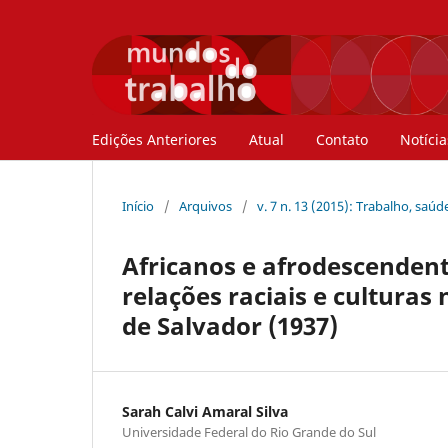
Edições Anteriores
Atual
Contato
Notícia
Início
/
Arquivos
/
v. 7 n. 13 (2015): Trabalho, saú
Africanos e afrodescendente
relações raciais e culturas
de Salvador (1937)
Sarah Calvi Amaral Silva
Universidade Federal do Rio Grande do Sul