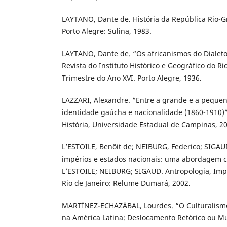
LAYTANO, Dante de. História da República Rio-
Porto Alegre: Sulina, 1983.
LAYTANO, Dante de. “Os africanismos do Dialet
Revista do Instituto Histórico e Geográfico do Ri
Trimestre do Ano XVI. Porto Alegre, 1936.
LAZZARI, Alexandre. “Entre a grande e a pequena 
identidade gaúcha e nacionalidade (1860-1910)
História, Universidade Estadual de Campinas, 2
L’ESTOILE, Benôit de; NEIBURG, Federico; SIGAUD
impérios e estados nacionais: uma abordagem c
L’ESTOILE; NEIBURG; SIGAUD. Antropologia, Impé
Rio de Janeiro: Relume Dumará, 2002.
MARTÍNEZ-ECHAZÁBAL, Lourdes. “O Culturalismo 
na América Latina: Deslocamento Retórico ou Mu