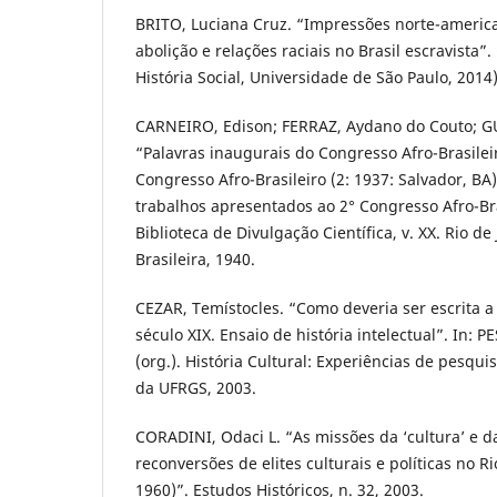
BRITO, Luciana Cruz. “Impressões norte-americ
abolição e relações raciais no Brasil escravista
História Social, Universidade de São Paulo, 2014)
CARNEIRO, Edison; FERRAZ, Aydano do Couto; G
“Palavras inaugurais do Congresso Afro-Brasileir
Congresso Afro-Brasileiro (2: 1937: Salvador, BA)
trabalhos apresentados ao 2° Congresso Afro-Bra
Biblioteca de Divulgação Científica, v. XX. Rio de 
Brasileira, 1940.
CEZAR, Temístocles. “Como deveria ser escrita a 
século XIX. Ensaio de história intelectual”. In: 
(org.). História Cultural: Experiências de pesquis
da UFRGS, 2003.
CORADINI, Odaci L. “As missões da ‘cultura’ e da 
reconversões de elites culturais e políticas no R
1960)”. Estudos Históricos, n. 32, 2003.