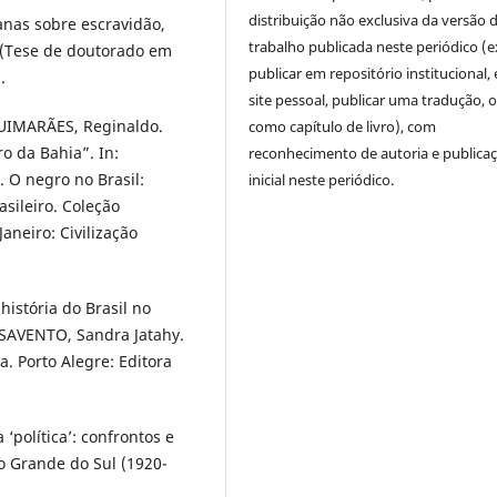
distribuição não exclusiva da versão 
anas sobre escravidão,
trabalho publicada neste periódico (e
”. (Tese de doutorado em
publicar em repositório institucional,
.
site pessoal, publicar uma tradução, 
UIMARÃES, Reginaldo.
como capítulo de livro), com
o da Bahia”. In:
reconhecimento de autoria e publica
. O negro no Brasil:
inicial neste periódico.
sileiro. Coleção
Janeiro: Civilização
história do Brasil no
PESAVENTO, Sandra Jatahy.
a. Porto Alegre: Editora
‘política’: confrontos e
io Grande do Sul (1920-