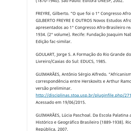
(1870-1940). São Paulo: Editora UNESP, 2002.
FREYRE, Gilberto. “O que foi o 1° Congresso Afro-
GILBERTO FREYRE E OUTROS Novos Estudos Afro-B
apresentados ao 1° Congresso Afro-Brasileiro re
1934. (2° volume). Recife: Fundação Joaquim N
Edição fac-similar.
GOULART, Jorge S. A Formação do Rio Grande do 
Livreiro/Caxias do Sul: EDUCS, 1985.
GUIMARÃES, Antônio Sérgio Alfredo. “Africanism
correspondência entre Herskovits e Arthur Ramo
versão preliminar.
http://disciplinas.stoa.usp.br/pluginfile.php
Acessado em 19/06/2015.
GUIMARÃES, Lúcia Paschoal. Da Escola Palatina a
Histórico e Geográfico Brasileiro (1889-1938). R
República, 2007.