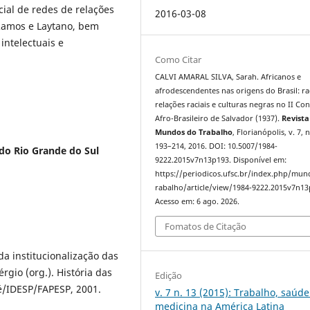
al de redes de relações
2016-03-08
 Ramos e Laytano, bem
intelectuais e
Como Citar
CALVI AMARAL SILVA, Sarah. Africanos e
afrodescendentes nas origens do Brasil: ra
relações raciais e culturas negras no II Co
Afro-Brasileiro de Salvador (1937).
Revista
Mundos do Trabalho
, Florianópolis, v. 7, n
193–214, 2016. DOI: 10.5007/1984-
do Rio Grande do Sul
9222.2015v7n13p193. Disponível em:
https://periodicos.ufsc.br/index.php/mu
rabalho/article/view/1984-9222.2015v7n13
Acesso em: 6 ago. 2026.
Fomatos de Citação
a institucionalização das
érgio (org.). História das
Edição
ré/IDESP/FAPESP, 2001.
v. 7 n. 13 (2015): Trabalho, saúde
medicina na América Latina