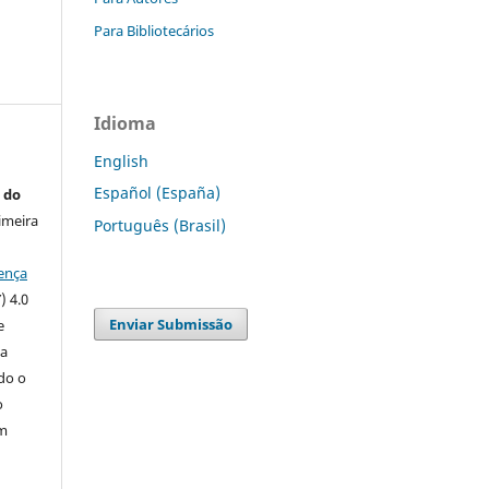
Para Bibliotecários
Idioma
English
Español (España)
 do
imeira
Português (Brasil)
ença
) 4.0
Enviar Submissão
e
 a
ndo o
o
m