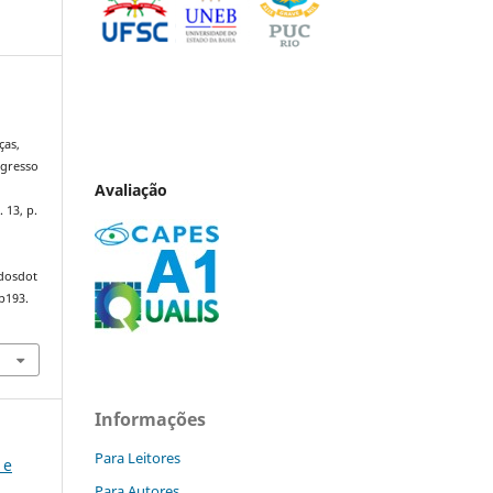
ças,
ngresso
Avaliação
. 13, p.
ndosdot
p193.
Informações
Para Leitores
 e
Para Autores