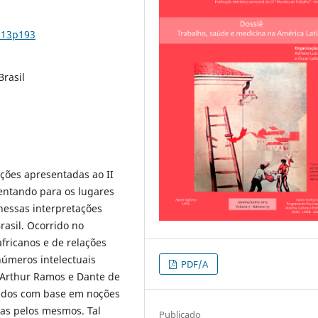
n13p193
Brasil
ações apresentadas ao II
tentando para os lugares
 nessas interpretações
Brasil. Ocorrido no
fricanos e de relações
números intelectuais
PDF/A
m Arthur Ramos e Dante de
sados com base em noções
das pelos mesmos. Tal
Publicado