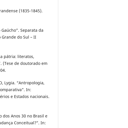
Grandense (1835-1845).
o Gaúcho”. Separata da
o Grande do Sul – II
pátria: literatos,
”. (Tese de doutorado em
004.
, Lygia. “Antropologia,
omparativa”. In:
rios e Estados nacionais.
dos Anos 30 no Brasil e
dança Conceitual?”. In: