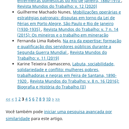
enfermeiras domésticas do Rio de Janeiro, 1880-1910
,
Revista Mundos do Trabalho: v. 12 (2020)
Guilherme Machado Nunes,
Mobilizações operárias e
estratégias patronais: disputas em torno da Lei de
Férias em Porto Alegre, São Paulo e Rio de Janeiro
(1930-1935)
,
Revista Mundos do Trabalho: v. 7 n. 14
(2015): Os mineiros e o trabalho em mineração
Fernanda Lima Rabelo,
Na era da expertise: formação
e qualificação dos servidores públicos durante a
Segunda Guerra Mundial
,
Revista Mundos do
Trabalho: v. 11 (2019)
Karine Teixeira Damasceno,
Labuta, sociabilidade,
solidariedade e conflito: mulheres pobres,
trabalhadoras e negras em Feira de Santana, 1890-
1920
,
Revista Mundos do Trabalho: v. 8 n. 16 (2016):
Biografia e História do Trabalho (II)
<<
<
1
2
3
4
5
6
7
8
9
10
>
>>
Você também pode
iniciar uma pesquisa avançada por
similaridade
para este artigo.