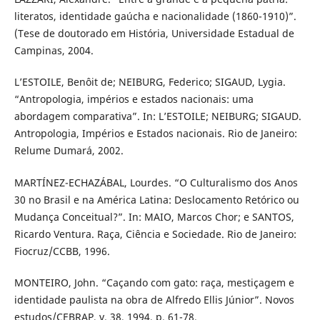
literatos, identidade gaúcha e nacionalidade (1860-1910)”.
(Tese de doutorado em História, Universidade Estadual de
Campinas, 2004.
L’ESTOILE, Benôit de; NEIBURG, Federico; SIGAUD, Lygia.
“Antropologia, impérios e estados nacionais: uma
abordagem comparativa”. In: L’ESTOILE; NEIBURG; SIGAUD.
Antropologia, Impérios e Estados nacionais. Rio de Janeiro:
Relume Dumará, 2002.
MARTÍNEZ-ECHAZÁBAL, Lourdes. “O Culturalismo dos Anos
30 no Brasil e na América Latina: Deslocamento Retórico ou
Mudança Conceitual?”. In: MAIO, Marcos Chor; e SANTOS,
Ricardo Ventura. Raça, Ciência e Sociedade. Rio de Janeiro:
Fiocruz/CCBB, 1996.
MONTEIRO, John. “Caçando com gato: raça, mestiçagem e
identidade paulista na obra de Alfredo Ellis Júnior”. Novos
estudos/CEBRAP, v. 38, 1994, p. 61-78.