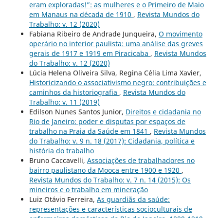
eram exploradas!”: as mulheres e o Primeiro de Maio
em Manaus na década de 1910
,
Revista Mundos do
Trabalho: v. 12 (2020)
Fabiana Ribeiro de Andrade Junqueira,
O movimento
operário no interior paulista: uma análise das greves
gerais de 1917 e 1919 em Piracicaba
,
Revista Mundos
do Trabalho: v. 12 (2020)
Lúcia Helena Oliveira Silva, Regina Célia Lima Xavier,
Historicizando o associativismo negro: contribuições e
caminhos da historiografia
,
Revista Mundos do
Trabalho: v. 11 (2019)
Edilson Nunes Santos Junior,
Direitos e cidadania no
Rio de Janeiro: poder e disputas por espaços de
trabalho na Praia da Saúde em 1841
,
Revista Mundos
do Trabalho: v. 9 n. 18 (2017): Cidadania, política e
história do trabalho
Bruno Caccavelli,
Associações de trabalhadores no
bairro paulistano da Mooca entre 1900 e 1920
,
Revista Mundos do Trabalho: v. 7 n. 14 (2015): Os
mineiros e o trabalho em mineração
Luiz Otávio Ferreira,
As guardiãs da saúde:
representações e características socioculturais de