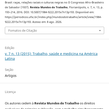
Brasil: raças, relações raciais e culturas negras no II Congresso Afro-Brasileiro
de Salvador (1937).
Revista Mundos do Trabalho
, Florianópolis, v. 7, n. 13, p.
193–214, 2016. DOI: 10.5007/1984-9222.2015v7n13p193. Disponível em:
https://periodicos.ufsc.br/index.php/mundosdotrabalho/article/view/1984-
9222.2015v7n13p193. Acesso em: 8 ago. 2026.
Fomatos de Citação
Edição
v. 7 n. 13 (2015): Trabalho, saúde e medicina na América
Latina
Seção
Artigos
Licença
Os autores cedem à
Revista Mundos do Trabalho
os direitos