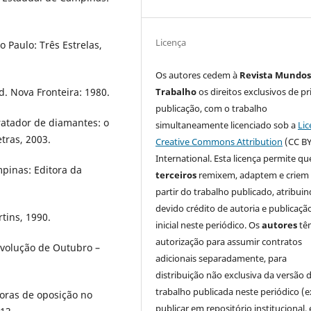
Licença
 Paulo: Três Estrelas,
Os autores cedem à
Revista Mundos
d. Nova Fronteira: 1980.
Trabalho
os direitos exclusivos de pr
publicação, com o trabalho
tratador de diamantes: o
simultaneamente licenciado sob a
Lic
tras, 2003.
Creative Commons Attribution
(CC BY
International. Esta licença permite qu
mpinas: Editora da
terceiros
remixem, adaptem e criem
partir do trabalho publicado, atribui
devido crédito de autoria e publicaçã
tins, 1990.
inicial neste periódico. Os
autores
tê
autorização para assumir contratos
volução de Outubro –
adicionais separadamente, para
distribuição não exclusiva da versão 
trabalho publicada neste periódico (e
toras de oposição no
publicar em repositório institucional,