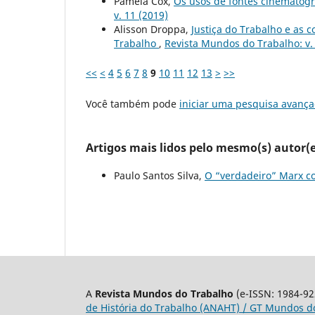
Pamela Cox,
Os usos de fontes cinematográ
v. 11 (2019)
Alisson Droppa,
Justiça do Trabalho e as c
Trabalho
,
Revista Mundos do Trabalho: v. 
<<
<
4
5
6
7
8
9
10
11
12
13
>
>>
Você também pode
iniciar uma pesquisa avança
Artigos mais lidos pelo mesmo(s) autor(e
Paulo Santos Silva,
O “verdadeiro” Marx c
A
Revista Mundos do Trabalho
(e-ISSN: 1984-92
de História do Trabalho (ANAHT) / GT Mundos do