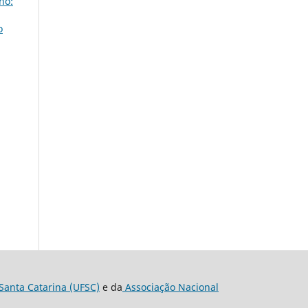
ho:
o
Santa Catarina (UFSC)
e da
Associação Nacional