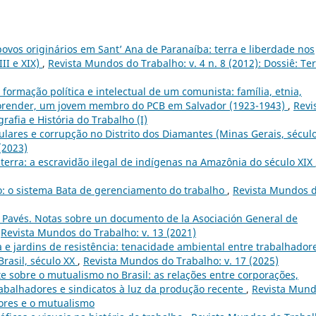
povos originários em Sant’ Ana de Paranaíba: terra e liberdade nos
II e XIX)
,
Revista Mundos do Trabalho: v. 4 n. 8 (2012): Dossiê: Ter
 formação política e intelectual de um comunista: família, etnia,
b Gorender, um jovem membro do PCB em Salvador (1923-1943)
,
Revi
rafia e História do Trabalho (I)
culares e corrupção no Distrito dos Diamantes (Minas Gerais, sécul
(2023)
terra: a escravidão ilegal de indígenas na Amazônia do século XIX
o: o sistema Bata de gerenciamento do trabalho
,
Revista Mundos 
 Pavés. Notas sobre un documento de la Asociación General de
,
Revista Mundos do Trabalho: v. 13 (2021)
e jardins de resistência: tenacidade ambiental entre trabalhador
Brasil, século XX
,
Revista Mundos do Trabalho: v. 17 (2025)
 sobre o mutualismo no Brasil: as relações entre corporações,
abalhadores e sindicatos à luz da produção recente
,
Revista Mun
dores e o mutualismo