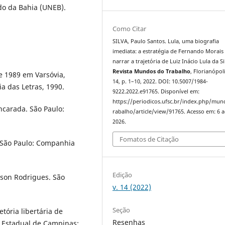
do da Bahia (UNEB).
Como Citar
SILVA, Paulo Santos. Lula, uma biografia
imediata: a estratégia de Fernando Morais
narrar a trajetória de Luiz Inácio Lula da Si
Revista Mundos do Trabalho
, Florianópoli
e 1989 em Varsóvia,
14, p. 1–10, 2022. DOI: 10.5007/1984-
a das Letras, 1990.
9222.2022.e91765. Disponível em:
https://periodicos.ufsc.br/index.php/mu
ncarada. São Paulo:
rabalho/article/view/91765. Acesso em: 6 
2026.
Fomatos de Citação
 São Paulo: Companhia
Edição
lson Rodrigues. São
v. 14 (2022)
Seção
tória libertária de
Resenhas
e Estadual de Campinas: