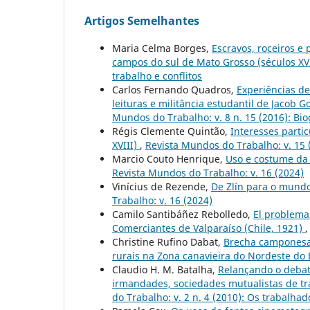
Artigos Semelhantes
Maria Celma Borges,
Escravos, roceiros e 
campos do sul de Mato Grosso (séculos XVI
trabalho e conflitos
Carlos Fernando Quadros,
Experiências de
leituras e militância estudantil de Jaco
Mundos do Trabalho: v. 8 n. 15 (2016): Biog
Régis Clemente Quintão,
Interesses parti
XVIII)
,
Revista Mundos do Trabalho: v. 15 
Marcio Couto Henrique,
Uso e costume da 
Revista Mundos do Trabalho: v. 16 (2024)
Vinícius de Rezende,
De Zlín para o mund
Trabalho: v. 16 (2024)
Camilo Santibáñez Rebolledo,
El problema
Comerciantes de Valparaíso (Chile, 1921)
Christine Rufino Dabat,
Brecha camponesa 
rurais na Zona canavieira do Nordeste do 
Claudio H. M. Batalha,
Relançando o debate
irmandades, sociedades mutualistas de tr
do Trabalho: v. 2 n. 4 (2010): Os trabalha