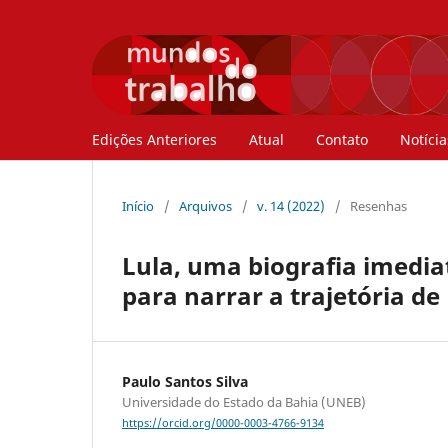
Edições Anteriores
Atual
Contato
Notícia
Início
/
Arquivos
/
v. 14 (2022)
/
Resenhas
Lula, uma biografia imedia
para narrar a trajetória de 
Paulo Santos Silva
Universidade do Estado da Bahia (UNEB)
https://orcid.org/0000-0003-4766-9134