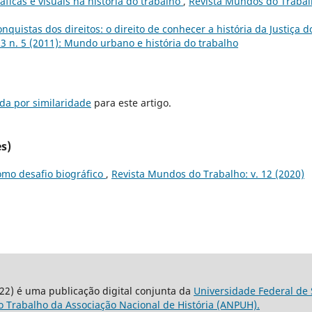
ficas e visuais na história do trabalho
,
Revista Mundos do Trabal
onquistas dos direitos: o direito de conhecer a história da Justiça d
3 n. 5 (2011): Mundo urbano e história do trabalho
da por similaridade
para este artigo.
s)
omo desafio biográfico
,
Revista Mundos do Trabalho: v. 12 (2020)
22) é uma publicação digital conjunta da
Universidade Federal de 
 Trabalho da Associação Nacional de História (ANPUH).