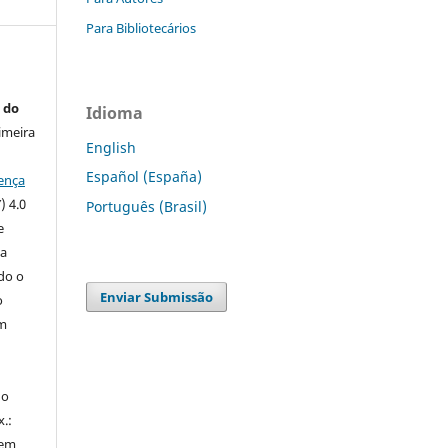
Para Bibliotecários
 do
Idioma
imeira
English
Español (España)
ença
) 4.0
Português (Brasil)
e
 a
ndo o
Enviar Submissão
o
m
do
x.:
 em