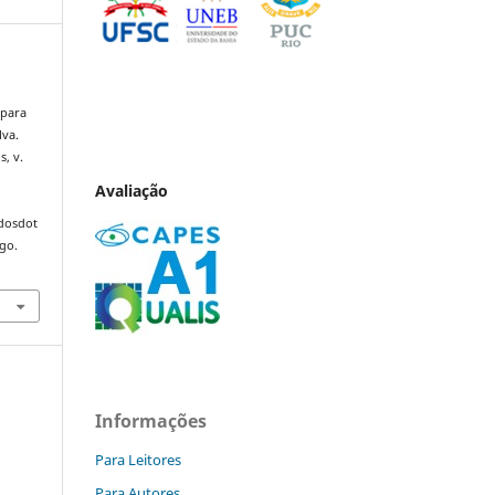
 para
lva.
s, v.
Avaliação
ndosdot
ago.
Informações
Para Leitores
Para Autores