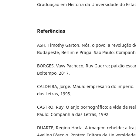
Graduação em História da Universidade do Esta
Referências
ASH, Timothy Garton. Nós, o povo: a revolução d
Budapeste, Berlim e Praga. São Paulo: Companhi
BORGES, Vavy Pacheco. Ruy Guerra: paixão esca
Boitempo, 2017.
CALDEIRA, Jorge. Mauá: empresário do império.
das Letras, 1995.
CASTRO, Ruy. O anjo pornográfico: a vida de Ne
Paulo: Companhia das Letras, 1992.
DUARTE, Regina Horta. A imagem rebelde: a traje
Avelino Fóscolo. Pontes: Editora da Universidad