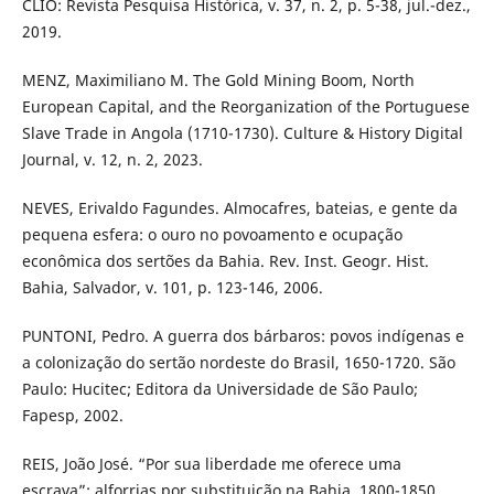
CLIO: Revista Pesquisa Histórica, v. 37, n. 2, p. 5-38, jul.-dez.,
2019.
MENZ, Maximiliano M. The Gold Mining Boom, North
European Capital, and the Reorganization of the Portuguese
Slave Trade in Angola (1710-1730). Culture & History Digital
Journal, v. 12, n. 2, 2023.
NEVES, Erivaldo Fagundes. Almocafres, bateias, e gente da
pequena esfera: o ouro no povoamento e ocupação
econômica dos sertões da Bahia. Rev. Inst. Geogr. Hist.
Bahia, Salvador, v. 101, p. 123-146, 2006.
PUNTONI, Pedro. A guerra dos bárbaros: povos indígenas e
a colonização do sertão nordeste do Brasil, 1650-1720. São
Paulo: Hucitec; Editora da Universidade de São Paulo;
Fapesp, 2002.
REIS, João José. “Por sua liberdade me oferece uma
escrava”: alforrias por substituição na Bahia, 1800-1850.