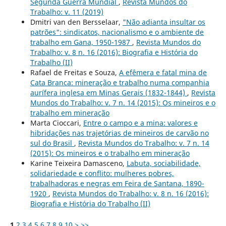
Segunda Guerra Mundial
,
Revista Mundos do
Trabalho: v. 11 (2019)
Dmitri van den Bersselaar,
"Não adianta insultar os
patrões": sindicatos, nacionalismo e o ambiente de
trabalho em Gana, 1950-1987
,
Revista Mundos do
Trabalho: v. 8 n. 16 (2016): Biografia e História do
Trabalho (II)
Rafael de Freitas e Souza,
A efêmera e fatal mina de
Cata Branca: mineração e trabalho numa companhia
aurífera inglesa em Minas Gerais (1832-1844)
,
Revista
Mundos do Trabalho: v. 7 n. 14 (2015): Os mineiros e o
trabalho em mineração
Marta Cioccari,
Entre o campo e a mina: valores e
hibridações nas trajetórias de mineiros de carvão no
sul do Brasil
,
Revista Mundos do Trabalho: v. 7 n. 14
(2015): Os mineiros e o trabalho em mineração
Karine Teixeira Damasceno,
Labuta, sociabilidade,
solidariedade e conflito: mulheres pobres,
trabalhadoras e negras em Feira de Santana, 1890-
1920
,
Revista Mundos do Trabalho: v. 8 n. 16 (2016):
Biografia e História do Trabalho (II)
1
2
3
4
5
6
7
8
9
10
>
>>