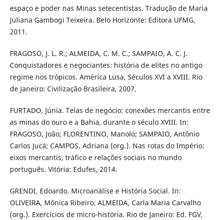
espaço e poder nas Minas setecentistas. Tradução de Maria
Juliana Gambogi Teixeira. Belo Horizonte: Editora UFMG,
2011.
FRAGOSO, J. L. R.; ALMEIDA, C. M. C.; SAMPAIO, A. C. J.
Conquistadores e negociantes: história de elites no antigo
regime nos trópicos. América Lusa, Séculos XVI a XVIII. Rio
de Janeiro: Civilização Brasileira, 2007.
FURTADO, Júnia. Teias de negócio: conexões mercantis entre
as minas do ouro e a Bahia, durante o século XVIII. In:
FRAGOSO, João; FLORENTINO, Manolo; SAMPAIO, Antônio
Carlos Jucá; CAMPOS, Adriana (org.). Nas rotas do Império:
eixos mercantis, tráfico e relações sociais no mundo
português. Vitória: Edufes, 2014.
GRENDI, Edoardo. Microanálise e História Social. In:
OLIVEIRA, Mônica Ribeiro; ALMEIDA, Carla Maria Carvalho
(org.). Exercícios de micro-história. Rio de Janeiro: Ed. FGV,