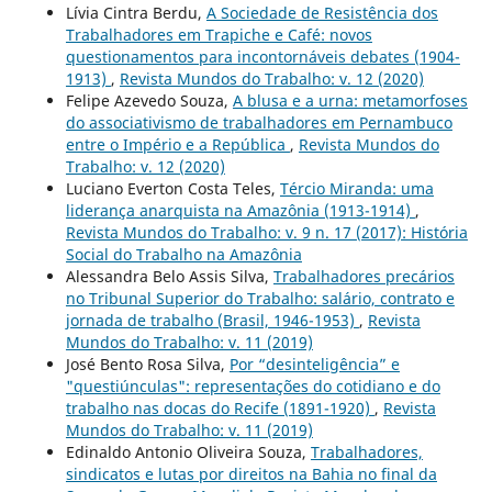
Lívia Cintra Berdu,
A Sociedade de Resistência dos
Trabalhadores em Trapiche e Café: novos
questionamentos para incontornáveis debates (1904-
1913)
,
Revista Mundos do Trabalho: v. 12 (2020)
Felipe Azevedo Souza,
A blusa e a urna: metamorfoses
do associativismo de trabalhadores em Pernambuco
entre o Império e a República
,
Revista Mundos do
Trabalho: v. 12 (2020)
Luciano Everton Costa Teles,
Tércio Miranda: uma
liderança anarquista na Amazônia (1913-1914)
,
Revista Mundos do Trabalho: v. 9 n. 17 (2017): História
Social do Trabalho na Amazônia
Alessandra Belo Assis Silva,
Trabalhadores precários
no Tribunal Superior do Trabalho: salário, contrato e
jornada de trabalho (Brasil, 1946-1953)
,
Revista
Mundos do Trabalho: v. 11 (2019)
José Bento Rosa Silva,
Por “desinteligência” e
"questiúnculas": representações do cotidiano e do
trabalho nas docas do Recife (1891-1920)
,
Revista
Mundos do Trabalho: v. 11 (2019)
Edinaldo Antonio Oliveira Souza,
Trabalhadores,
sindicatos e lutas por direitos na Bahia no final da