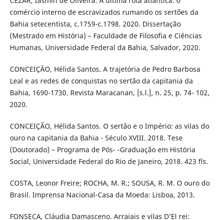
CEZAR, Iasmin de Oliveira. A última rota atlântica: o
comércio interno de escravizados rumando os sertões da
Bahia setecentista, c.1759-c.1798. 2020. Dissertação
(Mestrado em História) – Faculdade de Filosofia e Ciências
Humanas, Universidade Federal da Bahia, Salvador, 2020.
CONCEIÇÂO, Hélida Santos. A trajetória de Pedro Barbosa
Leal e as redes de conquistas no sertão da capitania da
Bahia, 1690-1730. Revista Maracanan, [s.l.], n. 25, p. 74- 102,
2020.
CONCEIÇÃO, Hélida Santos. O sertão e o Império: as vilas do
ouro na capitania da Bahia - Século XVIII. 2018. Tese
(Doutorado) – Programa de Pós- -Graduação em História
Social, Universidade Federal do Rio de Janeiro, 2018. 423 fls.
COSTA, Leonor Freire; ROCHA, M. R.; SOUSA, R. M. O ouro do
Brasil. Imprensa Nacional-Casa da Moeda: Lisboa, 2013.
FONSECA, Cláudia Damasceno. Arraiais e vilas D’El rei: