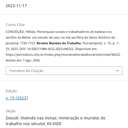
2023-11-17
Como Citar
CONCEIÇÃO, Hélida. Hierarquias sociais e trabalhadores de bateias nos
sertões da Bahia: um estudo de caso na vila aurífera de Santo Antônio da
Jacobina, 1720-1723.
Revista Mundos do Trabalho
, Florianópolis, v. 15, p. 1–
25, 2023. DOI: 10.5007/1984-9222.2023.e96252. Disponível em:
https://periodicos.ufsc.br/index.php/mundosdotrabalho/article/view/96252.
Acesso em: 7 ago. 2026.
Fomatos de Citação
Edição
v. 15 (2023)
Seção
Dossiê: Vivendo nas minas: mineração e mundos do
trabalho nos séculos XV-XVIII