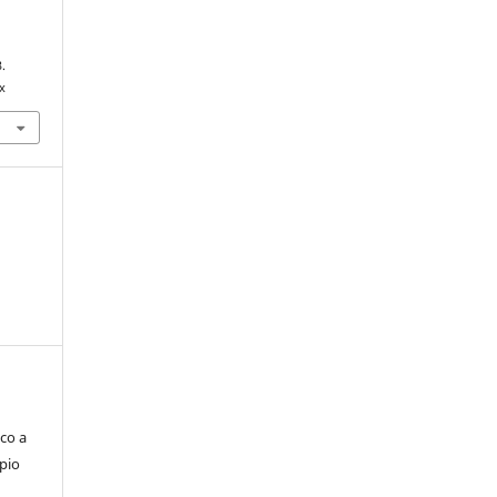
3.
x
co a
pio