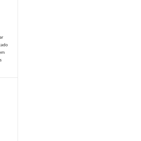
ar
cado
bem
s