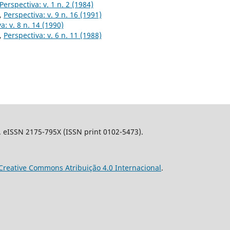
Perspectiva: v. 1 n. 2 (1984)
,
Perspectiva: v. 9 n. 16 (1991)
a: v. 8 n. 14 (1990)
,
Perspectiva: v. 6 n. 11 (1988)
l. eISSN 2175-795X (ISSN print 0102-5473).
Creative Commons Atribuição 4.0 Internacional
.