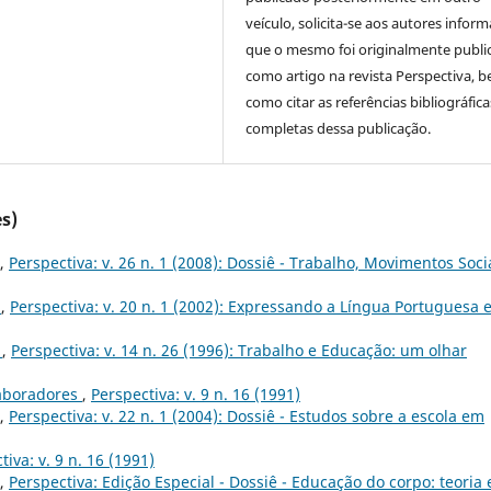
veículo, solicita-se aos autores inform
que o mesmo foi originalmente publi
como artigo na revista Perspectiva, 
como citar as referências bibliográfica
completas dessa publicação.
s)
,
Perspectiva: v. 26 n. 1 (2008): Dossiê - Trabalho, Movimentos Soci
o
,
Perspectiva: v. 20 n. 1 (2002): Expressando a Língua Portuguesa 
6
,
Perspectiva: v. 14 n. 26 (1996): Trabalho e Educação: um olhar
laboradores
,
Perspectiva: v. 9 n. 16 (1991)
,
Perspectiva: v. 22 n. 1 (2004): Dossiê - Estudos sobre a escola em
tiva: v. 9 n. 16 (1991)
,
Perspectiva: Edição Especial - Dossiê - Educação do corpo: teoria 