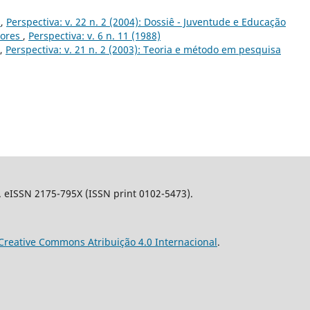
o
,
Perspectiva: v. 22 n. 2 (2004): Dossiê - Juventude e Educação
dores
,
Perspectiva: v. 6 n. 11 (1988)
,
Perspectiva: v. 21 n. 2 (2003): Teoria e método em pesquisa
l. eISSN 2175-795X (ISSN print 0102-5473).
Creative Commons Atribuição 4.0 Internacional
.