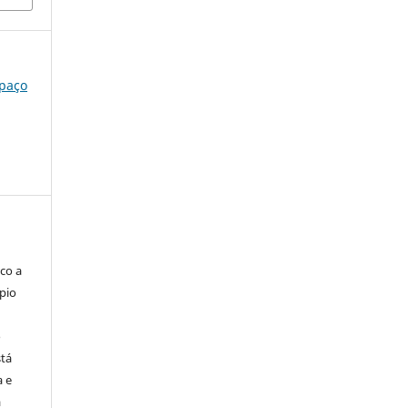
spaço
co a
pio
o
stá
a e
a