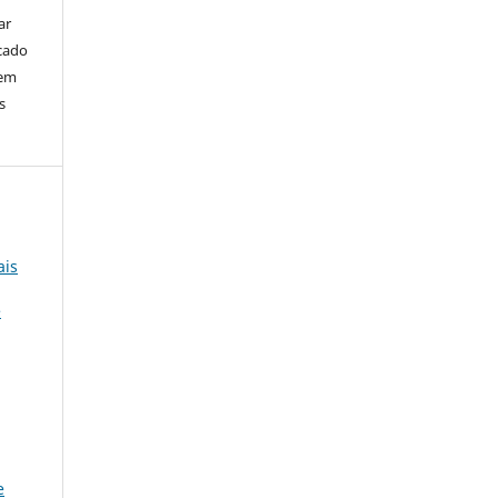
ar
cado
bem
s
ais
e
e