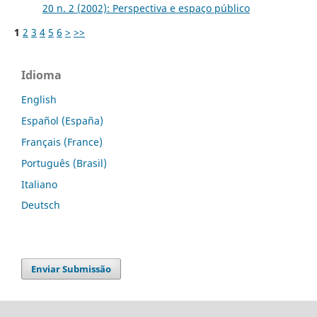
20 n. 2 (2002): Perspectiva e espaço público
1
2
3
4
5
6
>
>>
Idioma
English
Español (España)
Français (France)
Português (Brasil)
Italiano
Deutsch
Enviar Submissão