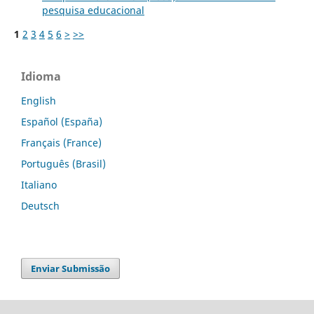
pesquisa educacional
1
2
3
4
5
6
>
>>
Idioma
English
Español (España)
Français (France)
Português (Brasil)
Italiano
Deutsch
Enviar Submissão