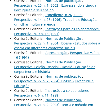
Comissão Editorial,
Normas de publicação
,
Perspectiva: v. 20 n. 1 (2002): Expressando a Língua
Portuguesa e seu ensino
Comissão Editorial,
Expediente, n.26, 1996
,
Perspectiva: v. 14 n. 26 (1996): Trabalho e Educação:
um olhar multirreferêncial
Comissão Editorial,
Instruções para os colaboradores
,
Perspectiva: v. 9 n. 16 (1991)
Comissão Editorial,
Normas de Publicação
,
Perspectiva: v. 22 n. 1 (2004): Dossiê - Estudos sobre a
escola em diferentes contextos sociais
Comissão Editorial,
Apresentação
,
Perspectiva: v. 9 n.
16 (1991)
Comissão Editorial,
Normas de Publicação
,
Perspectiva: Edição Especial - Dossiê - Educação do
corpo: teoria e história
Comissão Editorial,
Normas de publicação
,
Perspectiva: v. 22 n. 2 (2004): Dossiê - Juventude e
Educação
Comissão Editorial,
Instruções a colaboradores
,
Perspectiva: v. 6 n. 11 (1988)
Comissão Editorial,
Normas de Publicação
,
Perspectiva: v. 21 n. 2 (2003): Teoria e método em