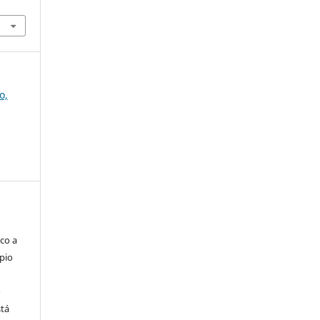
o,
co a
pio
o
stá