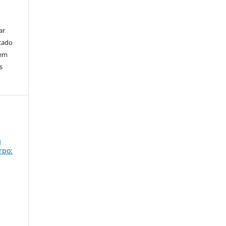
ar
cado
bem
s
a
rpo: