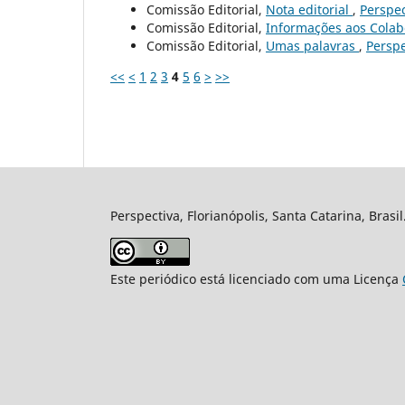
Comissão Editorial,
Nota editorial
,
Perspec
Comissão Editorial,
Informações aos Cola
Comissão Editorial,
Umas palavras
,
Perspe
<<
<
1
2
3
4
5
6
>
>>
Perspectiva, Florianópolis, Santa Catarina, Brasi
Este periódico está licenciado com uma Licença