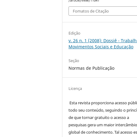
/article/view/11041
Fomatos de Citação
Edição
v. 26 n. 1 (2008): Dossiê - Trabalh
Movimentos Sociais e Educação
Seção
Normas de Publicação
Licença
Esta revista proporciona acesso públi
todo seu conteúdo, seguindo o princí
de que tornar gratuito o acesso a
pesquisas gera um maior intercâmbi
global de conhecimento. Tal acesso e