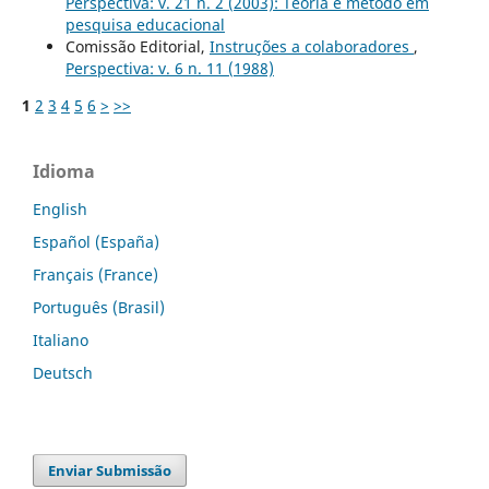
Perspectiva: v. 21 n. 2 (2003): Teoria e método em
pesquisa educacional
Comissão Editorial,
Instruções a colaboradores
,
Perspectiva: v. 6 n. 11 (1988)
1
2
3
4
5
6
>
>>
Idioma
English
Español (España)
Français (France)
Português (Brasil)
Italiano
Deutsch
Enviar Submissão