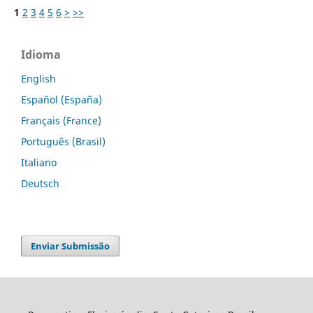
1
2
3
4
5
6
>
>>
Idioma
English
Español (España)
Français (France)
Português (Brasil)
Italiano
Deutsch
Enviar Submissão