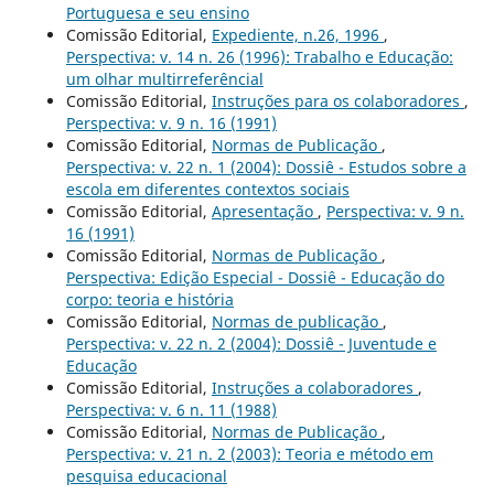
Portuguesa e seu ensino
Comissão Editorial,
Expediente, n.26, 1996
,
Perspectiva: v. 14 n. 26 (1996): Trabalho e Educação:
um olhar multirreferêncial
Comissão Editorial,
Instruções para os colaboradores
,
Perspectiva: v. 9 n. 16 (1991)
Comissão Editorial,
Normas de Publicação
,
Perspectiva: v. 22 n. 1 (2004): Dossiê - Estudos sobre a
escola em diferentes contextos sociais
Comissão Editorial,
Apresentação
,
Perspectiva: v. 9 n.
16 (1991)
Comissão Editorial,
Normas de Publicação
,
Perspectiva: Edição Especial - Dossiê - Educação do
corpo: teoria e história
Comissão Editorial,
Normas de publicação
,
Perspectiva: v. 22 n. 2 (2004): Dossiê - Juventude e
Educação
Comissão Editorial,
Instruções a colaboradores
,
Perspectiva: v. 6 n. 11 (1988)
Comissão Editorial,
Normas de Publicação
,
Perspectiva: v. 21 n. 2 (2003): Teoria e método em
pesquisa educacional