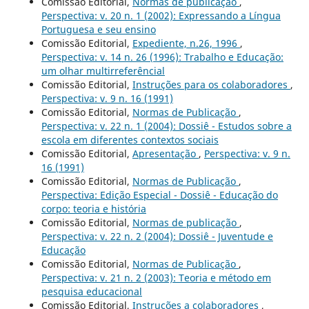
Comissão Editorial,
Normas de publicação
,
Perspectiva: v. 20 n. 1 (2002): Expressando a Língua
Portuguesa e seu ensino
Comissão Editorial,
Expediente, n.26, 1996
,
Perspectiva: v. 14 n. 26 (1996): Trabalho e Educação:
um olhar multirreferêncial
Comissão Editorial,
Instruções para os colaboradores
,
Perspectiva: v. 9 n. 16 (1991)
Comissão Editorial,
Normas de Publicação
,
Perspectiva: v. 22 n. 1 (2004): Dossiê - Estudos sobre a
escola em diferentes contextos sociais
Comissão Editorial,
Apresentação
,
Perspectiva: v. 9 n.
16 (1991)
Comissão Editorial,
Normas de Publicação
,
Perspectiva: Edição Especial - Dossiê - Educação do
corpo: teoria e história
Comissão Editorial,
Normas de publicação
,
Perspectiva: v. 22 n. 2 (2004): Dossiê - Juventude e
Educação
Comissão Editorial,
Normas de Publicação
,
Perspectiva: v. 21 n. 2 (2003): Teoria e método em
pesquisa educacional
Comissão Editorial,
Instruções a colaboradores
,