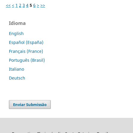
<<
<
1
2
3
4
5
6
>
>>
Idioma
English
Español (España)
Français (France)
Português (Brasil)
Italiano
Deutsch
Enviar Submissão