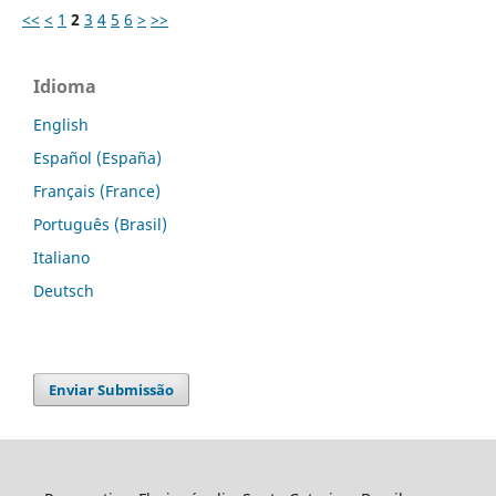
<<
<
1
2
3
4
5
6
>
>>
Idioma
English
Español (España)
Français (France)
Português (Brasil)
Italiano
Deutsch
Enviar Submissão