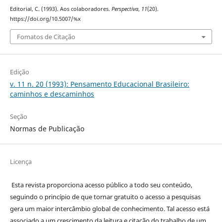
Editorial, C. (1993). Aos colaboradores.
Perspectiva
,
11
(20).
https://doi.org/10.5007/%x
Fomatos de Citação
Edição
v. 11 n. 20 (1993): Pensamento Educacional Brasileiro:
caminhos e descaminhos
Seção
Normas de Publicação
Licença
Esta revista proporciona acesso público a todo seu conteúdo,
seguindo o princípio de que tornar gratuito o acesso a pesquisas
gera um maior intercâmbio global de conhecimento. Tal acesso está
associado a um crescimento da leitura e citação do trabalho de um