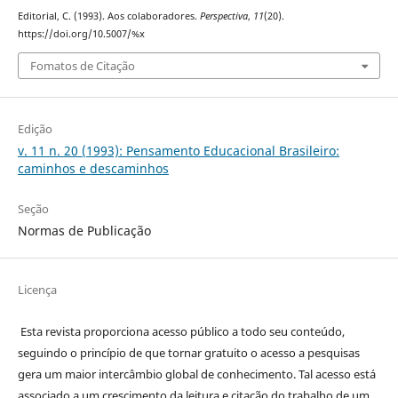
Editorial, C. (1993). Aos colaboradores.
Perspectiva
,
11
(20).
https://doi.org/10.5007/%x
Fomatos de Citação
Edição
v. 11 n. 20 (1993): Pensamento Educacional Brasileiro:
caminhos e descaminhos
Seção
Normas de Publicação
Licença
Esta revista proporciona acesso público a todo seu conteúdo,
seguindo o princípio de que tornar gratuito o acesso a pesquisas
gera um maior intercâmbio global de conhecimento. Tal acesso está
associado a um crescimento da leitura e citação do trabalho de um