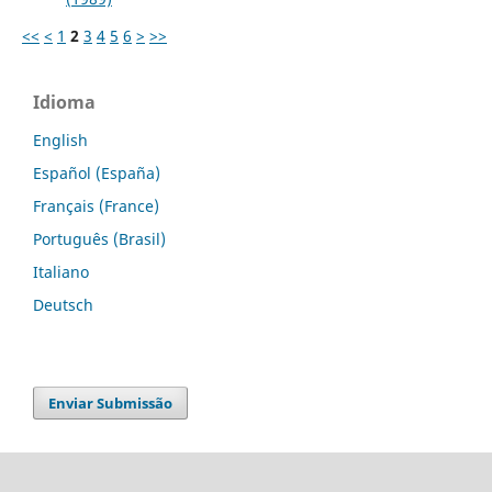
<<
<
1
2
3
4
5
6
>
>>
Idioma
English
Español (España)
Français (France)
Português (Brasil)
Italiano
Deutsch
Enviar Submissão