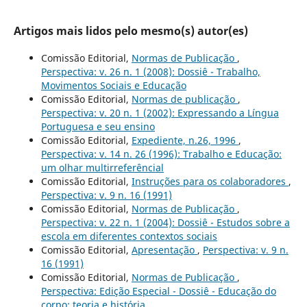
Artigos mais lidos pelo mesmo(s) autor(es)
Comissão Editorial,
Normas de Publicação
,
Perspectiva: v. 26 n. 1 (2008): Dossiê - Trabalho,
Movimentos Sociais e Educação
Comissão Editorial,
Normas de publicação
,
Perspectiva: v. 20 n. 1 (2002): Expressando a Língua
Portuguesa e seu ensino
Comissão Editorial,
Expediente, n.26, 1996
,
Perspectiva: v. 14 n. 26 (1996): Trabalho e Educação:
um olhar multirreferêncial
Comissão Editorial,
Instruções para os colaboradores
,
Perspectiva: v. 9 n. 16 (1991)
Comissão Editorial,
Normas de Publicação
,
Perspectiva: v. 22 n. 1 (2004): Dossiê - Estudos sobre a
escola em diferentes contextos sociais
Comissão Editorial,
Apresentação
,
Perspectiva: v. 9 n.
16 (1991)
Comissão Editorial,
Normas de Publicação
,
Perspectiva: Edição Especial - Dossiê - Educação do
corpo: teoria e história