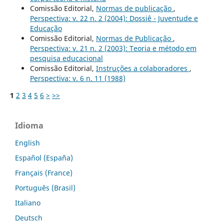
Comissão Editorial,
Normas de publicação
,
Perspectiva: v. 22 n. 2 (2004): Dossiê - Juventude e
Educação
Comissão Editorial,
Normas de Publicação
,
Perspectiva: v. 21 n. 2 (2003): Teoria e método em
pesquisa educacional
Comissão Editorial,
Instruções a colaboradores
,
Perspectiva: v. 6 n. 11 (1988)
1
2
3
4
5
6
>
>>
Idioma
English
Español (España)
Français (France)
Português (Brasil)
Italiano
Deutsch