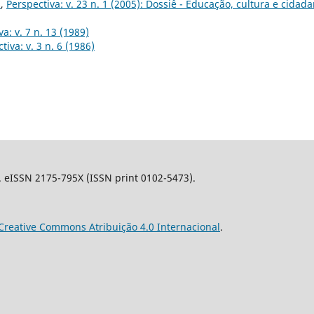
o
,
Perspectiva: v. 23 n. 1 (2005): Dossiê - Educação, cultura e cidada
a: v. 7 n. 13 (1989)
tiva: v. 3 n. 6 (1986)
l. eISSN 2175-795X (ISSN print 0102-5473).
Creative Commons Atribuição 4.0 Internacional
.