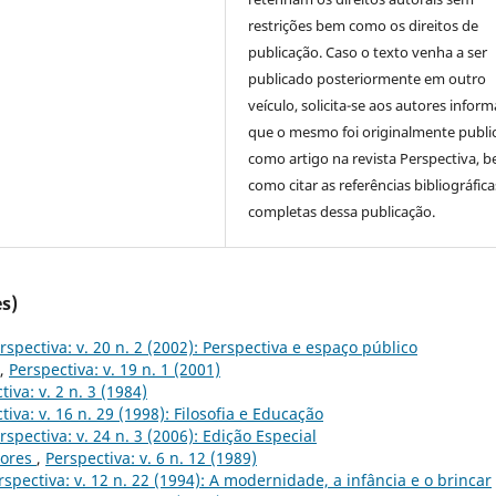
restrições bem como os direitos de
publicação. Caso o texto venha a ser
publicado posteriormente em outro
veículo, solicita-se aos autores inform
que o mesmo foi originalmente publi
como artigo na revista Perspectiva, 
como citar as referências bibliográfica
completas dessa publicação.
s)
rspectiva: v. 20 n. 2 (2002): Perspectiva e espaço público
,
Perspectiva: v. 19 n. 1 (2001)
tiva: v. 2 n. 3 (1984)
tiva: v. 16 n. 29 (1998): Filosofia e Educação
rspectiva: v. 24 n. 3 (2006): Edição Especial
dores
,
Perspectiva: v. 6 n. 12 (1989)
rspectiva: v. 12 n. 22 (1994): A modernidade, a infância e o brincar