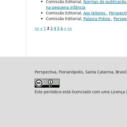
Comissão Editorial,
Normas de publicaçã
na pequena infância
Comissão Editorial,
Aos leitores
,
Perspectiv
Comissão Editorial,
Palavra Prévia
,
Perspec
<<
<
1
2
3
4
5
6
>
>>
Perspectiva, Florianópolis, Santa Catarina, Brasi
Este periódico está licenciado com uma Licença