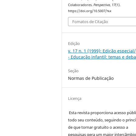
Colaboradores.
Perspectiva
,
17
(1).
https://doi.org/10.5007/%x
Fomatos de Citação
Edição
v. 17 n. 1 (1999): Edição especial
- Educação infantil: temas e deba
Seção
Normas de Publicação
Licença
Esta revista proporciona acesso públi
todo seu conteúdo, seguindo o princí
de que tornar gratuito o acesso a
pesquisas gera um maior intercâmbi