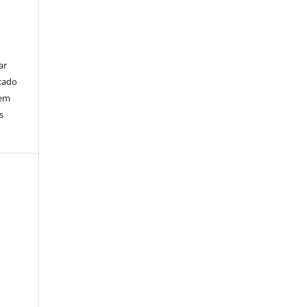
ar
cado
bem
s