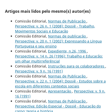
Artigos mais lidos pelo mesmo(s) autor(es)
Comissão Editorial,
Normas de Publicação
,
Perspectiva: v. 26 n. 1 (2008): Dossiê - Trabalho,
Movimentos Sociais e Educação
Comissão Editorial,
Normas de publicação
,
Perspectiva: v. 20 n. 1 (2002): Expressando a Língua
Portuguesa e seu ensino
Comissão Editorial,
Expediente, n.26, 1996
,
Perspectiva: v. 14 n. 26 (1996): Trabalho e Educação:
um olhar multirreferêncial
Comissão Editorial,
Instruções para os colaboradores
,
Perspectiva: v. 9 n. 16 (1991)
Comissão Editorial,
Normas de Publicação
,
Perspectiva: v. 22 n. 1 (2004): Dossiê - Estudos sobre a
escola em diferentes contextos sociais
Comissão Editorial,
Apresentação
,
Perspectiva: v. 9 n.
16 (1991)
Comissão Editorial,
Normas de Publicação
,
Perspectiva: Edição Especial - Dossiê - Educação do
corpo: teoria e história