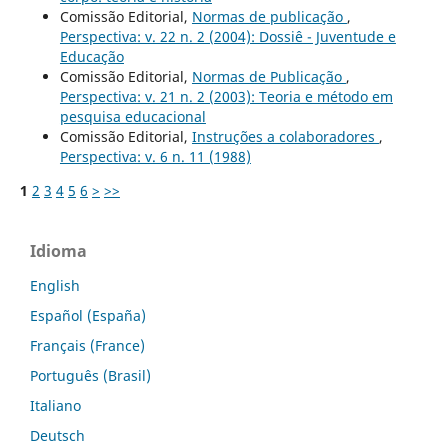
Comissão Editorial,
Normas de publicação
,
Perspectiva: v. 22 n. 2 (2004): Dossiê - Juventude e
Educação
Comissão Editorial,
Normas de Publicação
,
Perspectiva: v. 21 n. 2 (2003): Teoria e método em
pesquisa educacional
Comissão Editorial,
Instruções a colaboradores
,
Perspectiva: v. 6 n. 11 (1988)
1
2
3
4
5
6
>
>>
Idioma
English
Español (España)
Français (France)
Português (Brasil)
Italiano
Deutsch