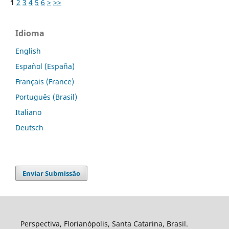
1
2
3
4
5
6
>
>>
Idioma
English
Español (España)
Français (France)
Português (Brasil)
Italiano
Deutsch
Enviar Submissão
Perspectiva, Florianópolis, Santa Catarina, Brasil.