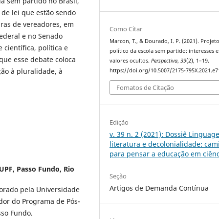
la sem partido no Brasil,
 de lei que estão sendo
ras de vereadores, em
Como Citar
Federal e no Senado
Marcon, T., & Dourado, I. P. (2021). Projet
científica, política e
político da escola sem partido: interesses e
 que esse debate coloca
valores ocultos.
Perspectiva
,
39
(2), 1–19.
ão à pluralidade, à
https://doi.org/10.5007/2175-795X.2021.e
Fomatos de Citação
Edição
v. 39 n. 2 (2021): Dossiê Linguag
literatura e decolonialidade: ca
para pensar a educação em ciênc
UPF, Passo Fundo, Rio
Seção
Artigos de Demanda Contínua
torado pela Universidade
ador do Programa de Pós-
sso Fundo.