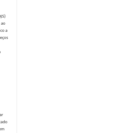
OJS)
 ao
ico a
reços
a
ar
cado
bem