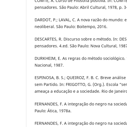
COMTE, A. Curso de Filosofia positiva. In: COMT
pensadores. São Paulo: Abril Cultural, 1978, p. 3
DARDOT, P.; LAVAL, C. A nova razão do mundo: e
neoliberal. São Paulo: Boitempo, 2016.
DESCARTES, R. Discurso sobre o método. In: DE
pensadores. 4.ed. São Paulo: Nova Cultural, 1987
DURKHEIM, E. As regras do método sociológico. 1
Nacional, 1987.
ESPINOSA, B. S.; QUEIROZ, F. B. C. Breve análise
sem Partido. In: FRIGOTTO, G. (Org.). Escola “se
ameaça a educação e a sociedade. Rio de Janeiro:
FERNANDES, F. A integração do negro na sociedad
Paulo: Ática, 1978a.
FERNANDES, F. A integração do negro na sociedad