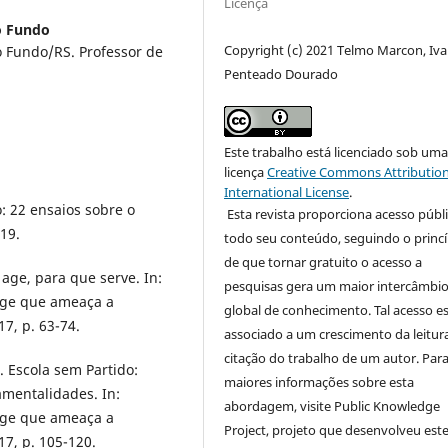
Licença
o Fundo
Copyright (c) 2021 Telmo Marcon, Iv
 Fundo/RS. Professor de
Penteado Dourado
Este trabalho está licenciado sob um
licença
Creative Commons Attribution
International License
.
: 22 ensaios sobre o
Esta revista proporciona acesso públi
19.
todo seu conteúdo, seguindo o princí
de que tornar gratuito o acesso a
age, para que serve. In:
pesquisas gera um maior intercâmbi
inge que ameaça a
global de conhecimento. Tal acesso e
17, p. 63-74.
associado a um crescimento da leitur
citação do trabalho de um autor. Par
. Escola sem Partido:
maiores informações sobre esta
amentalidades. In:
abordagem, visite Public Knowledge
inge que ameaça a
Project, projeto que desenvolveu est
17, p. 105-120.