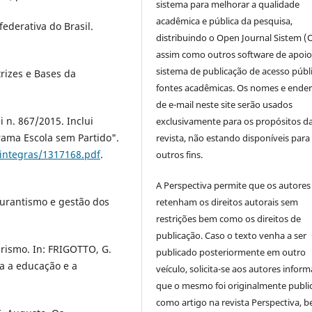
sistema para melhorar a qualidade
acadêmica e pública da pesquisa,
federativa do Brasil.
distribuindo o Open Journal Sistem (
assim como outros software de apoio
sistema de publicação de acesso públ
trizes e Bases da
fontes acadêmicas. Os nomes e ende
de e-mail neste site serão usados
n. 867/2015. Inclui
exclusivamente para os propósitos d
rama Escola sem Partido".
revista, não estando disponíveis para
/integras/1317168.pdf
.
outros fins.
A Perspectiva permite que os autores
curantismo e gestão dos
retenham os direitos autorais sem
restrições bem como os direitos de
publicação. Caso o texto venha a ser
rismo. In: FRIGOTTO, G.
publicado posteriormente em outro
ça a educação e a
veículo, solicita-se aos autores inform
que o mesmo foi originalmente publi
como artigo na revista Perspectiva, 