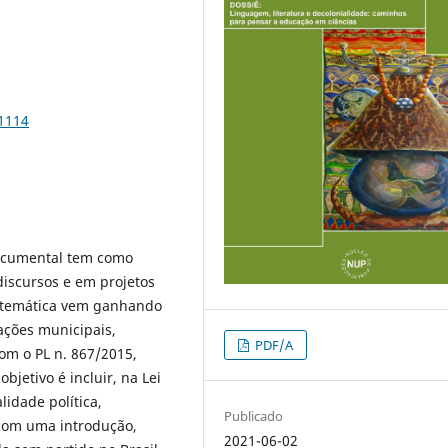
71114
documental tem como
discursos e em projetos
a temática vem ganhando
ações municipais,
PDF/A
om o PL n. 867/2015,
jetivo é incluir, na Lei
lidade política,
Publicado
a com uma introdução,
2021-06-02