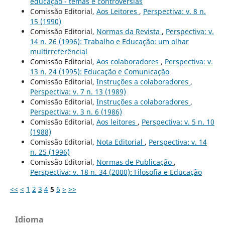
educação - temas e controvérsias
Comissão Editorial,
Aos Leitores
,
Perspectiva: v. 8 n.
15 (1990)
Comissão Editorial,
Normas da Revista
,
Perspectiva: v.
14 n. 26 (1996): Trabalho e Educação: um olhar
multirreferêncial
Comissão Editorial,
Aos colaboradores
,
Perspectiva: v.
13 n. 24 (1995): Educação e Comunicação
Comissão Editorial,
Instruções a colaboradores
,
Perspectiva: v. 7 n. 13 (1989)
Comissão Editorial,
Instruções a colaboradores
,
Perspectiva: v. 3 n. 6 (1986)
Comissão Editorial,
Aos leitores
,
Perspectiva: v. 5 n. 10
(1988)
Comissão Editorial,
Nota Editorial
,
Perspectiva: v. 14
n. 25 (1996)
Comissão Editorial,
Normas de Publicação
,
Perspectiva: v. 18 n. 34 (2000): Filosofia e Educação
<<
<
1
2
3
4
5
6
>
>>
Idioma