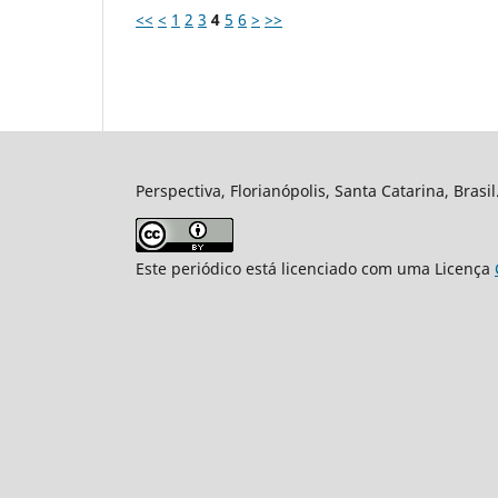
<<
<
1
2
3
4
5
6
>
>>
Perspectiva, Florianópolis, Santa Catarina, Brasi
Este periódico está licenciado com uma Licença