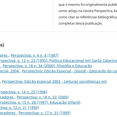
que o mesmo foi originalmente publi
como artigo na revista Perspectiva, 
como citar as referências bibliográfica
completas dessa publicação.
s)
dores
,
Perspectiva: v. 4 n. 8 (1987)
rspectiva: v. 13 n. 23 (1995): Política Educacional em Santa Catarin
0
,
Perspectiva: v. 18 n. 34 (2000): Filosofia e Educação
ecial, 2004
,
Perspectiva: Edição Especial - Dossiê - Educação do co
,
Perspectiva: Edição especial 2002 - Leituras sociológicas em
rspectiva: v. 14 n. 25 (1996)
oradores
,
Perspectiva: v. 18 n. 33 (2000)
rspectiva: v. 15 n. 28 (1997): Educação Infantil
tiva: v. 12 n. 21 (1994)
boradores
,
Perspectiva: v. 17 n. 31 (1999)