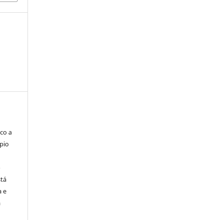
co a
pio
o
stá
a e
a