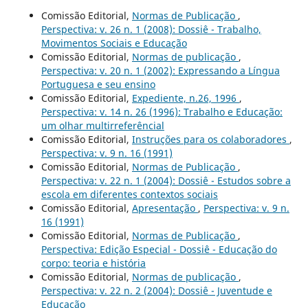
Comissão Editorial,
Normas de Publicação
,
Perspectiva: v. 26 n. 1 (2008): Dossiê - Trabalho,
Movimentos Sociais e Educação
Comissão Editorial,
Normas de publicação
,
Perspectiva: v. 20 n. 1 (2002): Expressando a Língua
Portuguesa e seu ensino
Comissão Editorial,
Expediente, n.26, 1996
,
Perspectiva: v. 14 n. 26 (1996): Trabalho e Educação:
um olhar multirreferêncial
Comissão Editorial,
Instruções para os colaboradores
,
Perspectiva: v. 9 n. 16 (1991)
Comissão Editorial,
Normas de Publicação
,
Perspectiva: v. 22 n. 1 (2004): Dossiê - Estudos sobre a
escola em diferentes contextos sociais
Comissão Editorial,
Apresentação
,
Perspectiva: v. 9 n.
16 (1991)
Comissão Editorial,
Normas de Publicação
,
Perspectiva: Edição Especial - Dossiê - Educação do
corpo: teoria e história
Comissão Editorial,
Normas de publicação
,
Perspectiva: v. 22 n. 2 (2004): Dossiê - Juventude e
Educação