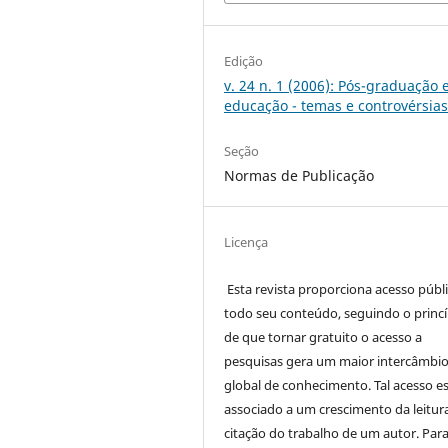
Edição
v. 24 n. 1 (2006): Pós-graduação
educação - temas e controvérsia
Seção
Normas de Publicação
Licença
Esta revista proporciona acesso públi
todo seu conteúdo, seguindo o princí
de que tornar gratuito o acesso a
pesquisas gera um maior intercâmbi
global de conhecimento. Tal acesso e
associado a um crescimento da leitur
citação do trabalho de um autor. Par