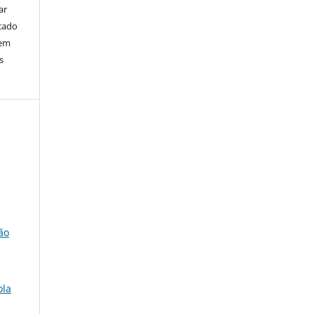
ar
cado
bem
s
ção
ola