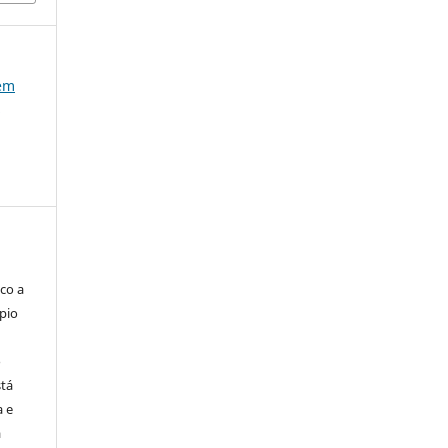
 em
s
co a
pio
o
stá
a e
a