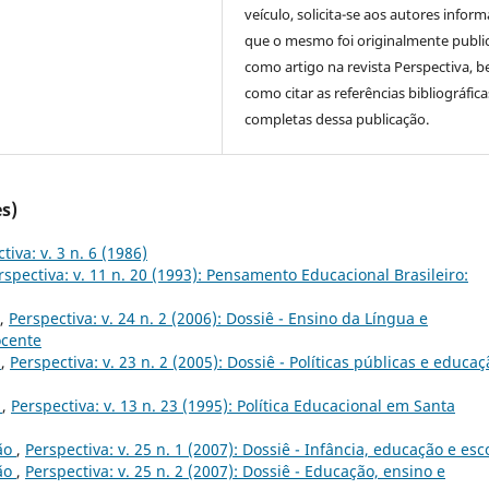
veículo, solicita-se aos autores inform
que o mesmo foi originalmente publi
como artigo na revista Perspectiva, 
como citar as referências bibliográfica
completas dessa publicação.
s)
tiva: v. 3 n. 6 (1986)
rspectiva: v. 11 n. 20 (1993): Pensamento Educacional Brasileiro:
,
Perspectiva: v. 24 n. 2 (2006): Dossiê - Ensino da Língua e
ocente
o
,
Perspectiva: v. 23 n. 2 (2005): Dossiê - Políticas públicas e educa
5
,
Perspectiva: v. 13 n. 23 (1995): Política Educacional em Santa
ão
,
Perspectiva: v. 25 n. 1 (2007): Dossiê - Infância, educação e esc
ão
,
Perspectiva: v. 25 n. 2 (2007): Dossiê - Educação, ensino e