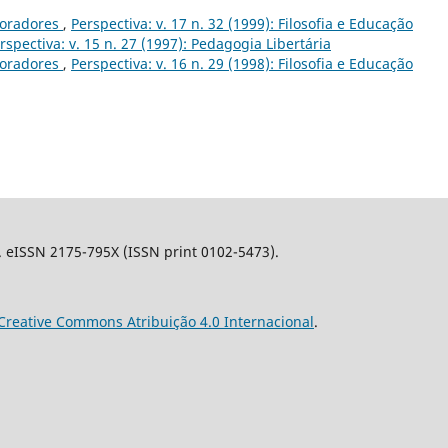
boradores
,
Perspectiva: v. 17 n. 32 (1999): Filosofia e Educação
rspectiva: v. 15 n. 27 (1997): Pedagogia Libertária
boradores
,
Perspectiva: v. 16 n. 29 (1998): Filosofia e Educação
l. eISSN 2175-795X (ISSN print 0102-5473).
Creative Commons Atribuição 4.0 Internacional
.