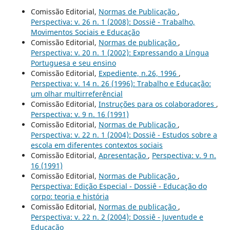
Comissão Editorial,
Normas de Publicação
,
Perspectiva: v. 26 n. 1 (2008): Dossiê - Trabalho,
Movimentos Sociais e Educação
Comissão Editorial,
Normas de publicação
,
Perspectiva: v. 20 n. 1 (2002): Expressando a Língua
Portuguesa e seu ensino
Comissão Editorial,
Expediente, n.26, 1996
,
Perspectiva: v. 14 n. 26 (1996): Trabalho e Educação:
um olhar multirreferêncial
Comissão Editorial,
Instruções para os colaboradores
,
Perspectiva: v. 9 n. 16 (1991)
Comissão Editorial,
Normas de Publicação
,
Perspectiva: v. 22 n. 1 (2004): Dossiê - Estudos sobre a
escola em diferentes contextos sociais
Comissão Editorial,
Apresentação
,
Perspectiva: v. 9 n.
16 (1991)
Comissão Editorial,
Normas de Publicação
,
Perspectiva: Edição Especial - Dossiê - Educação do
corpo: teoria e história
Comissão Editorial,
Normas de publicação
,
Perspectiva: v. 22 n. 2 (2004): Dossiê - Juventude e
Educação