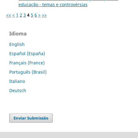
educação - temas e controvérsias
<<
<
1
2
3
4
5
6
>
>>
Idioma
English
Español (España)
Français (France)
Português (Brasil)
Italiano
Deutsch
Enviar Submissão